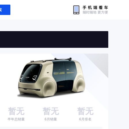
索
暂无
暂无
暂无
半年总销量
6月销量
6月排名