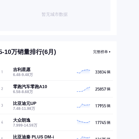
暂无城市数据
5-10万销量排行(6月)
完整榜单
吉利星愿
33834
1
辆
6.48-9.48万
零跑汽车零跑A10
25857
2
辆
6.58-8.68万
比亚迪元UP
17955
3
辆
7.48-11.98万
大众朗逸
17745
4
辆
7.999-14.59万
比亚迪秦 PLUS DM-i