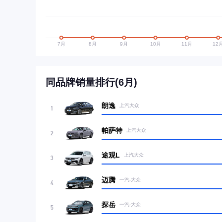
同品牌销量排行(6月)
朗逸
上汽大众
1
帕萨特
上汽大众
2
途观L
上汽大众
3
迈腾
一汽-大众
4
探岳
一汽-大众
5