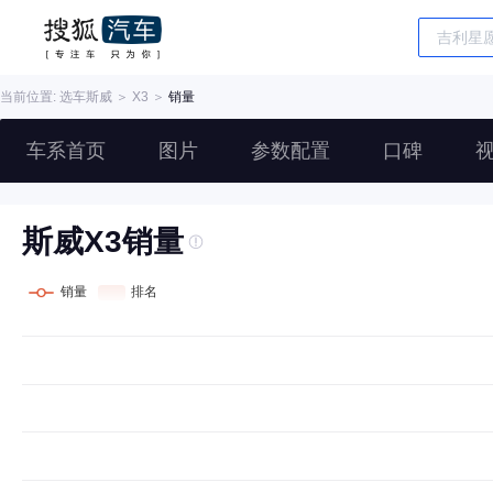
当前位置: 选车
斯威
＞
X3
＞
销量
车系首页
图片
参数配置
口碑
斯威X3销量