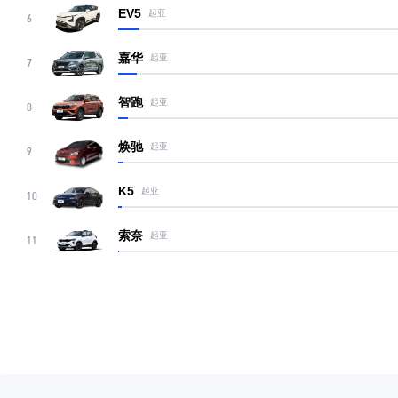
EV5
起亚
6
嘉华
起亚
7
智跑
起亚
8
焕驰
起亚
9
K5
起亚
10
索奈
起亚
11