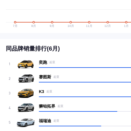
同品牌销量排行(6月)
奕跑
起亚
1
赛图斯
起亚
2
K3
起亚
3
狮铂拓界
起亚
4
福瑞迪
起亚
5