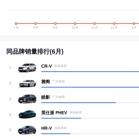
同品牌销量排行(6月)
CR-V
东风本田
1
雅阁
广汽本田
2
皓影
广汽本田
3
英仕派 PHEV
东风本田
4
HR-V
东风本田
5