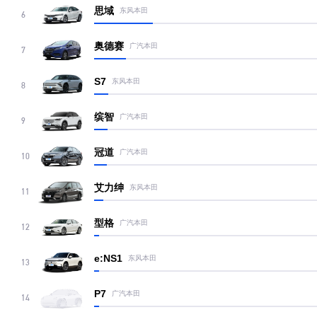
思域
东风本田
6
奥德赛
广汽本田
7
S7
东风本田
8
缤智
广汽本田
9
冠道
广汽本田
10
艾力绅
东风本田
11
型格
广汽本田
12
e:NS1
东风本田
13
P7
广汽本田
14