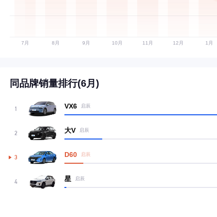
同品牌销量排行(6月)
VX6
启辰
1
大V
启辰
2
D60
启辰
3
星
启辰
4