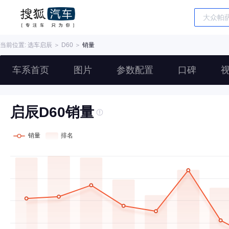
当前位置: 选车
启辰
＞
D60
＞
销量
车系首页
图片
参数配置
口碑
启辰D60销量