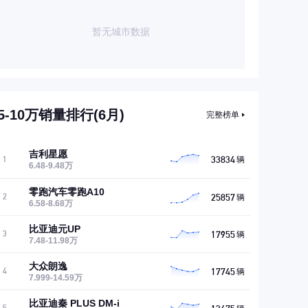
暂无城市数据
5-10万销量排行(6月)
完整榜单
吉利星愿
33834
1
辆
6.48-9.48万
零跑汽车零跑A10
25857
2
辆
6.58-8.68万
比亚迪元UP
17955
3
辆
7.48-11.98万
大众朗逸
17745
4
辆
7.999-14.59万
比亚迪秦 PLUS DM-i