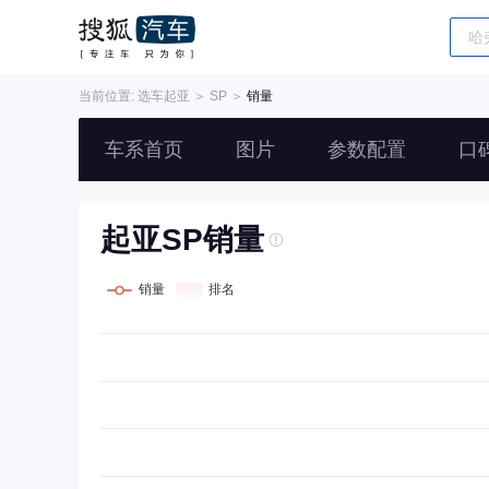
当前位置: 选车
起亚
＞
SP
＞
销量
车系首页
图片
参数配置
口
起亚SP销量