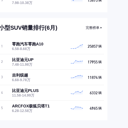
13675
5
辆
7.98-10.38万
小型SUV销量排行(6月)
完整榜单
零跑汽车零跑A10
25857
1
辆
6.58-8.68万
比亚迪元UP
17955
2
辆
7.48-11.98万
吉利缤越
11874
3
辆
6.68-9.78万
比亚迪元PLUS
6332
4
辆
11.58-14.99万
ARCFOX极狐贝塔T1
4965
5
辆
6.28-12.58万