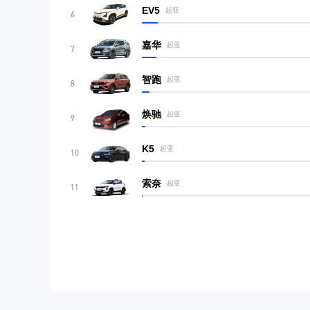
EV5
起亚
6
嘉华
起亚
7
智跑
起亚
8
焕驰
起亚
9
K5
起亚
10
索奈
起亚
11