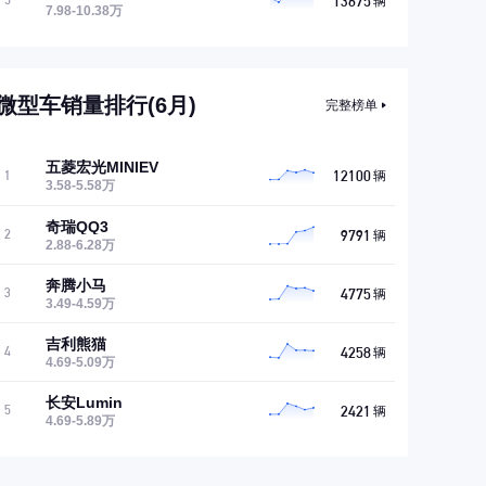
13675
5
辆
7.98-10.38万
微型车销量排行(6月)
完整榜单
五菱宏光MINIEV
12100
1
辆
3.58-5.58万
奇瑞QQ3
9791
2
辆
2.88-6.28万
奔腾小马
4775
3
辆
3.49-4.59万
吉利熊猫
4258
4
辆
4.69-5.09万
长安Lumin
2421
5
辆
4.69-5.89万