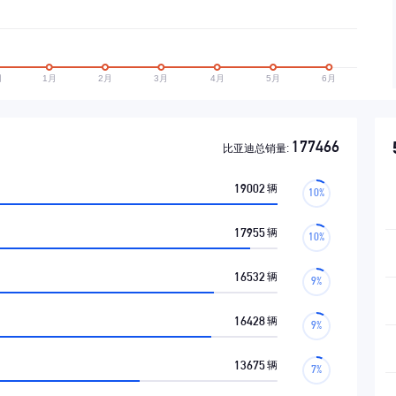
177466
比亚迪总销量:
19002
辆
17955
辆
16532
辆
16428
辆
13675
辆