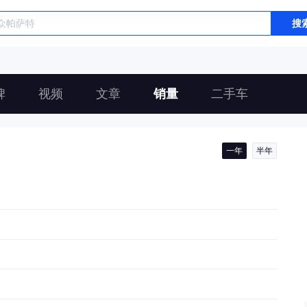
搜
碑
视频
文章
销量
二手车
一年
半年