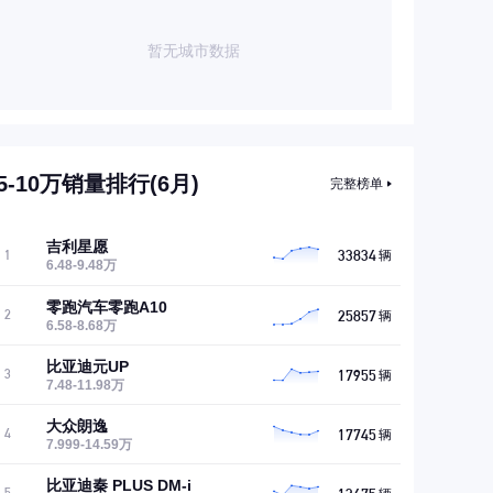
暂无城市数据
5-10万销量排行(6月)
完整榜单
吉利星愿
33834
1
辆
6.48-9.48万
零跑汽车零跑A10
25857
2
辆
6.58-8.68万
比亚迪元UP
17955
3
辆
7.48-11.98万
大众朗逸
17745
4
辆
7.999-14.59万
比亚迪秦 PLUS DM-i