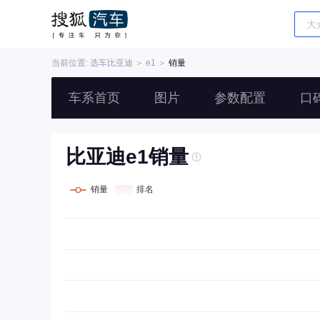
当前位置: 选车
比亚迪
＞
e1
＞
销量
车系首页
图片
参数配置
口
比亚迪e1销量