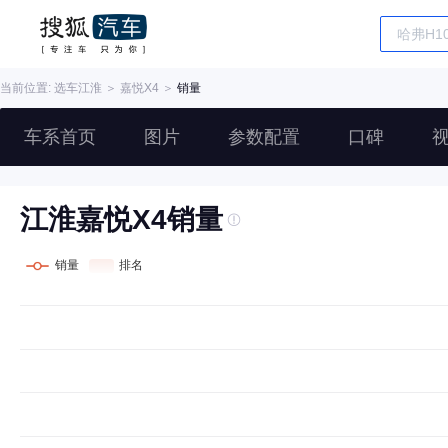
当前位置: 选车
江淮
＞
嘉悦X4
＞
销量
车系首页
图片
参数配置
口碑
江淮嘉悦X4销量