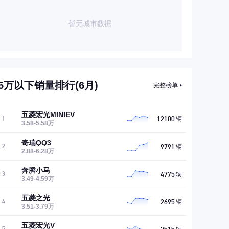
暂无城市数据
5万以下销量排行(6月)
完整榜单
五菱宏光MINIEV
12100
1
辆
3.58-5.58万
奇瑞QQ3
9791
2
辆
2.88-6.28万
奔腾小马
4775
3
辆
3.49-4.59万
五菱之光
2695
4
辆
3.51-3.79万
五菱宏光V