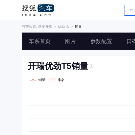
当前位置: 选车
开瑞
＞
优劲T5
＞
销量
车系首页
图片
参数配置
口
开瑞优劲T5销量