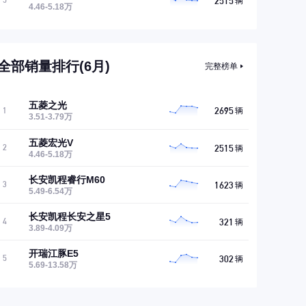
2515
5
辆
4.46-5.18万
全部销量排行(6月)
完整榜单
五菱之光
2695
1
辆
3.51-3.79万
五菱宏光V
2515
2
辆
4.46-5.18万
长安凯程睿行M60
1623
3
辆
5.49-6.54万
长安凯程长安之星5
321
4
辆
3.89-4.09万
开瑞江豚E5
302
5
辆
5.69-13.58万