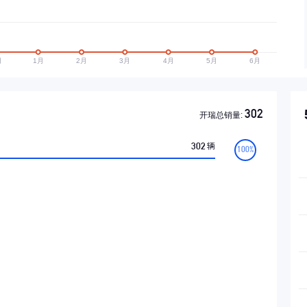
302
开瑞总销量:
302
辆