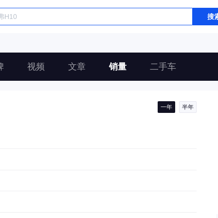
搜
碑
视频
文章
销量
二手车
一年
半年