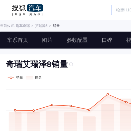
当前位置: 选车
奇瑞
＞
艾瑞泽8
＞
销量
车系首页
图片
参数配置
口碑
奇瑞艾瑞泽8销量