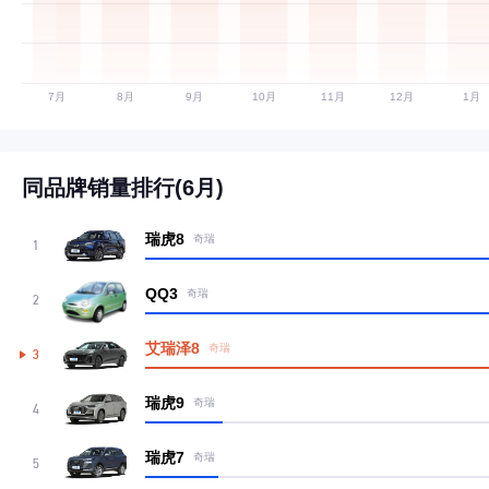
同品牌销量排行(6月)
瑞虎8
奇瑞
1
QQ3
奇瑞
2
艾瑞泽8
奇瑞
3
瑞虎9
奇瑞
4
瑞虎7
奇瑞
5