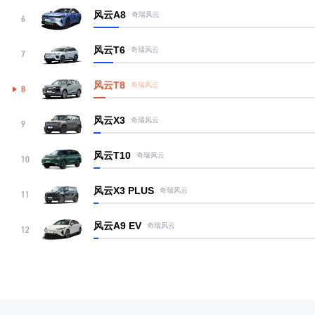
风云A8
奇瑞风云
6
风云T6
奇瑞风云
7
风云T8
奇瑞风云
8
风云X3
奇瑞风云
9
风云T10
奇瑞风云
10
风云X3 PLUS
奇瑞风云
11
风云A9 EV
奇瑞风云
12