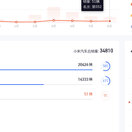
销量: 51辆
名次: 第552
34810
小米汽车总销量:
20426
辆
14333
辆
51
辆