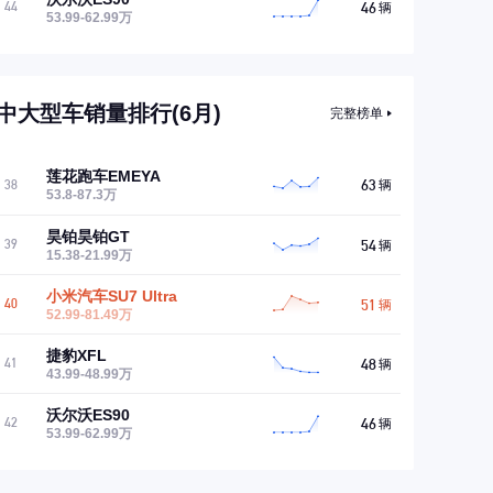
46
44
辆
53.99-62.99万
中大型车销量排行(6月)
完整榜单
莲花跑车EMEYA
63
38
辆
53.8-87.3万
昊铂昊铂GT
54
39
辆
15.38-21.99万
小米汽车SU7 Ultra
51
40
辆
52.99-81.49万
捷豹XFL
48
41
辆
43.99-48.99万
沃尔沃ES90
46
42
辆
53.99-62.99万