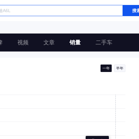
搜
碑
视频
文章
销量
二手车
一年
半年