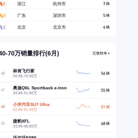
浙江
杭州市
7
辆
广东
深圳市
5
辆
北京
北京市
4
辆
40-70万销量排行(6月)
完整榜单
林肯飞行家
56
40
辆
50.98-70.08万
奥迪Q6L Sportback e-tron
55
41
辆
29.98-41.98万
小米汽车SU7 Ultra
51
42
辆
52.99-81.49万
捷豹XFL
48
43
辆
43.99-48.99万
沃尔沃ES90