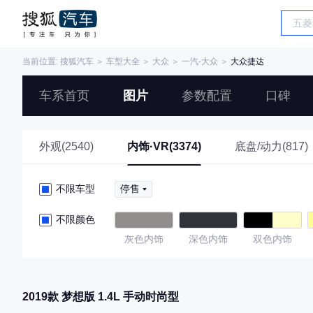
当前位置:
搜狐汽车
＞
车型大全
＞
大众
＞
一汽-大众
＞
大众捷达
车系首页
图片
参数配置
口碑
外观(2540)
内饰·VR(3374)
底盘/动力(817)
不限车型
停售
不限颜色
灰色内饰
深色内饰
双色内饰
2019款 梦想版 1.4L 手动时尚型