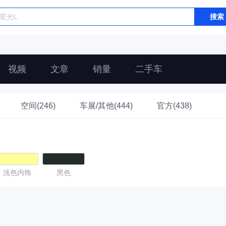
搜索
视频
文章
销量
二手车
空间(246)
车展/其他(444)
官方(438)
浅色内饰
黑色