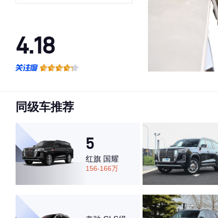
4.18
·外观表现较为优秀，优于88%同级车
·内饰表现一般，低于57%同级车
·空间表现一般，低于97%同级车
同级车推荐
5
红旗 国耀
156-166万