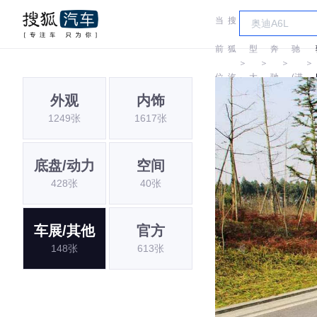
当
搜
车
奔
前
狐
型
奔
驰
＞
＞
＞
＞
位
汽
大
驰
(进
外观
内饰
置:
车
全
口)
1249张
1617张
底盘/动力
空间
428张
40张
车展/其他
官方
148张
613张