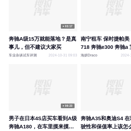
03:17
奔驰A级15万就能落地？是真
南宁租车 保时捷帕美
事儿，但不建议大家买
718 奔驰e300 奔驰
车业杂谈试车评测
2024-10-31 09:03
海妍Draco
2024-
08:23
男子在日本4S店买车看到A级
奔驰A35和奥迪S4 
奔驰A180，在车里摸来摸去
驶性和保值率上该怎