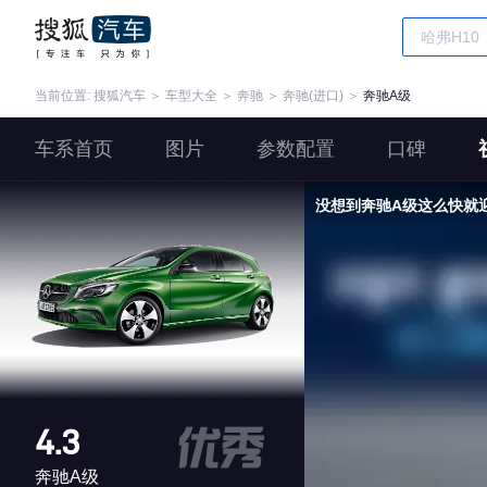
当前位置:
搜狐汽车
＞
车型大全
＞
奔驰
＞
奔驰(进口)
＞
奔驰A级
车系首页
图片
参数配置
口碑
没想到奔驰A级这么快就
4.3
奔驰A级