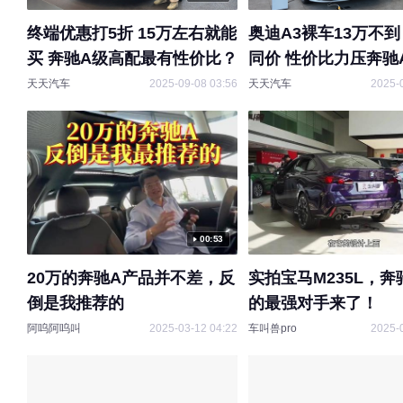
终端优惠打5折 15万左右就能
奥迪A3裸车13万不到
买 奔驰A级高配最有性价比？
同价 性价比力压奔驰
天天汽车
2025-09-08 03:56
天天汽车
2025-
00:53
20万的奔驰A产品并不差，反
实拍宝马M235L，奔驰
倒是我推荐的
的最强对手来了！
阿呜阿呜叫
2025-03-12 04:22
车叫兽pro
2025-