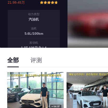
21.98-45万
动力类型
汽油机
油耗
5.6L/100km
发动机
1.3T 136马力 L4
变速箱
全部
评测
7挡双离合
04:37