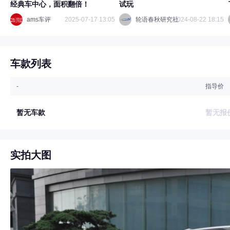
经典车中心，面积翻倍！
试玩
ams车评
2025-07-17 13:05
轮语春秋研究社
2024-08-22 18:15
车款列表
-
指导价
暂无车款
暂无报
实拍大图