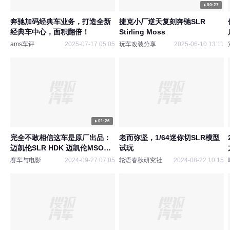
00:27
奔驰加码经典车业务，打造全新
捷克小厂逆天复刻奔驰SLR
经典车中心，面积翻倍！
Stirling Moss
ams车评
2025-07-17 05:05
玩车改装分享
2025-06-10 13:11
01:26
完全不敢相信这车是原厂出品：
老而弥坚，1/64迷你切SLR模型
迈凯伦SLR HDK 迈凯伦MSO出
试玩
品
赛车与电影
2024-09-27 07:05
轮语春秋研究社
2024-08-22 10:15