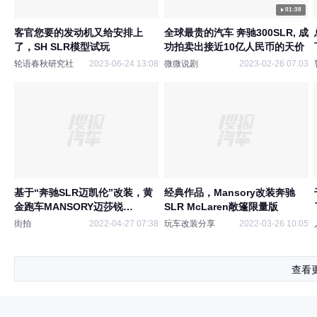
01:38
客官您要的发动机又给安排上
全球最贵的汽车 奔驰300SLR, 成
了，SH SLR模型试玩
功拍卖出接近10亿人民币的天价
轮语春秋研究社
2023-06-24 13:08
微微说剧
2023-02-26 07:03
基于“奔驰SLR迈凯伦”改装，黄
经典作品，Mansory改装奔驰
金跑车MANSORY迈莎锐
SLR McLaren敞篷限量版
Renovatio，全网首秀！
街拍
2022-04-27 07:38
玩车改装分享
2022-03-26 10:05
查看