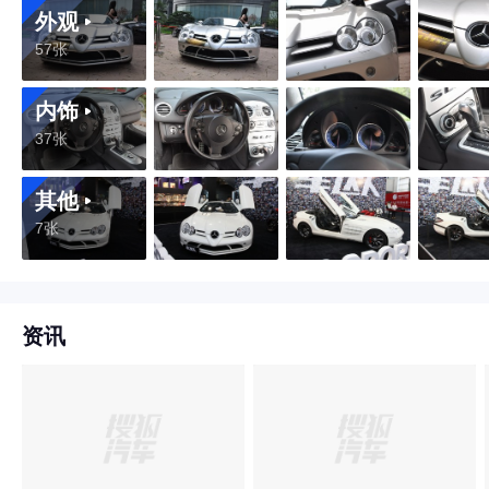
外观
57张
内饰
37张
其他
7张
资讯