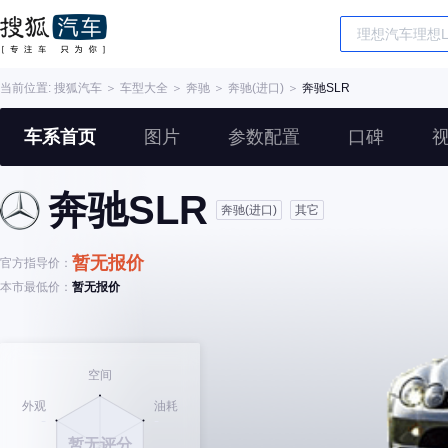
当前位置:
搜狐汽车
＞
车型大全
＞
奔驰
＞
奔驰(进口)
＞
奔驰SLR
车系首页
图片
参数配置
口碑
奔驰SLR
奔驰(进口)
其它
暂无报价
官方指导价：
本市最低价：
暂无报价