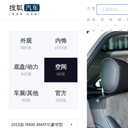
当
搜
车
奔
前
狐
型
奔
驰
＞
＞
＞
＞
位
汽
大
驰
(进
外观
内饰
置:
车
全
口)
985张
1593张
底盘/动力
空间
342张
68张
车展/其他
官方
90张
283张
2015款 R400 4MATIC豪华型