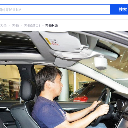
搜索
大全
＞
奔驰
＞
奔驰(进口)
＞
奔驰R级