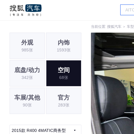
当前位置:
搜狐汽车
＞
车型
外观
内饰
985张
1593张
底盘/动力
空间
342张
68张
车展/其他
官方
90张
283张
2015款 R400 4MATIC商务型