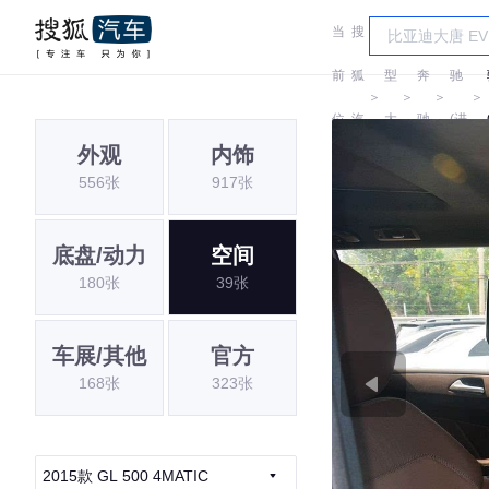
当
搜
车
奔
前
狐
型
奔
驰
＞
＞
＞
＞
位
汽
大
驰
(进
外观
内饰
置:
车
全
口)
556张
917张
底盘/动力
空间
180张
39张
车展/其他
官方
168张
323张
2015款 GL 500 4MATIC