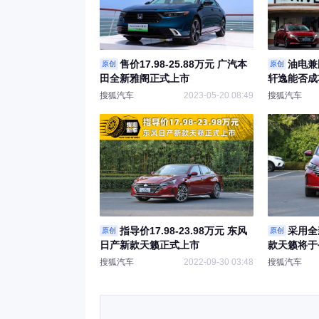
售价17.98-25.88万元 广汽本
油电兼
原创
原创
田全新雅阁正式上市
轩逸能否成
搜狐汽车
2023-05-20 08:49
搜狐汽车
指导价17.98-23.98万元 东风
采用全
原创
原创
日产新款天籁正式上市
款天籁将于
搜狐汽车
2022-09-30 03:48
搜狐汽车