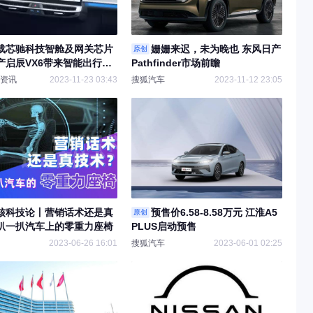
载芯驰科技智舱及网关芯片
姗姗来迟，未为晚也 东风日产
原创
产启辰VX6带来智能出行新
Pathfinder市场前瞻
资讯
2023-11-23 03:43
搜狐汽车
2023-11-12 23:05
核科技论丨营销话术还是真
预售价6.58-8.58万元 江淮A5
原创
扒一扒汽车上的零重力座椅
PLUS启动预售
2023-06-26 16:01
搜狐汽车
2023-06-01 02:25