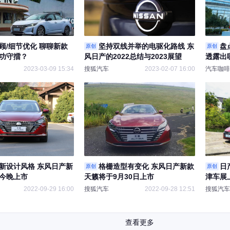
顾/细节优化 聊聊新款
坚持双线并举的电驱化路线 东
盘
原创
原创
功守擂？
风日产的2022总结与2023展望
透露出
2023-03-09 15:34
搜狐汽车
2023-02-07 16:00
汽车咖啡
新设计风格 东风日产新
格栅造型有变化 东风日产新款
日
原创
原创
今晚上市
天籁将于9月30日上市
津车展
2022-09-29 16:00
搜狐汽车
2022-09-28 12:51
搜狐汽车
查看更多