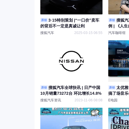
3·15特别策划 |“一口价”卖车
搜狐汽
原创
原创
的背后不一定是真诚让利
例 | 《
营销传播项
搜狐汽车
2025-03-15 06:55
汽车咖啡馆
搜狐汽车全球快讯 | 日产中国
太优雅
原创
原创
10月销量73272台 环比增长14.8%
搞了场音乐
搜狐汽车资讯
2023-11-06 08:08
E电园