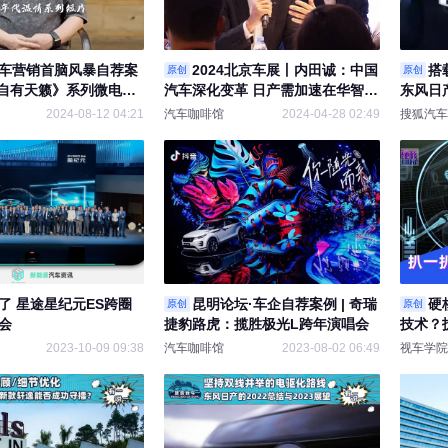
车营销首脑风暴自荐案
2024北京车展丨内田诚：中国
搭
原创
原创
人生自有天籁》系列微电影
汽车深化变革 日产需加速在华智能
东风日
目
化、电驱化转型
体验
2024-08-12 04:21
汽车咖啡馆
2024-04-28 02:49
搜狐汽车
了 星途星纪元ES跨圈
昆明论坛·车企自荐案例 | 奇瑞
硬
原创
原创
会
捷豹路虎：揽胜极光L跨年演唱会
技术？
2023-10-09 09:38
汽车咖啡馆
2023-08-02 06:49
视车学院