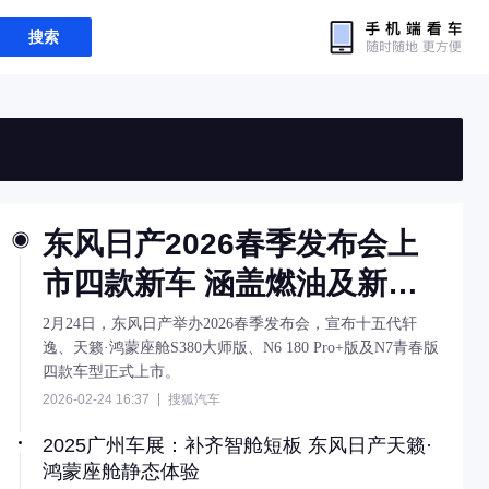
搜索
东风日产2026春季发布会上
市四款新车 涵盖燃油及新能
源车型
2月24日，东风日产举办2026春季发布会，宣布十五代轩
逸、天籁·鸿蒙座舱S380大师版、N6 180 Pro+版及N7青春版
四款车型正式上市。
2026-02-24 16:37
搜狐汽车
2025广州车展：补齐智舱短板 东风日产天籁·
鸿蒙座舱静态体验