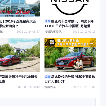
点丨2019车企经销商大会
搜狐汽车全球快讯 | 同比下降
原创
哪些新动向？
11.8％ 日产汽车中国区9月销量
92071台
馆
2022-10-24 08:57
搜狐汽车资讯
2022-10-11 02:15
产新款天籁将于9月29日天
堪比换代的升级 试驾中期改款
原创
上市
日产天籁2.0T
2022-08-26 10:42
搜狐汽车
2022-08-25 16:00