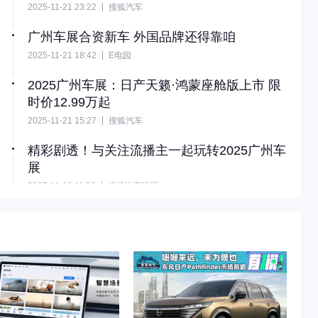
2025-11-21 23:22
搜狐汽车
传统合资油车怎么做智能化？东风日产天籁·鸿蒙座舱给出
了一个答案——拥抱华为。本质这辆天籁就是第二次中期改
广州车展合资新车 外国品牌还得靠咱
款，也是很多合资日系流行的做法——外观内饰升级，大刀
2025-11-21 18:42
E电园
阔斧地动一下智能座舱部分，不过这次天籁选择和华为进行
我是研究明白一件事儿，合资新能源车想转型，你不交中国
合作，一下子拉高了智能座舱…
朋友是真不行。
2025广州车展：日产天籁·鸿蒙座舱版上市 限
时价12.99万起
2025-11-21 15:27
搜狐汽车
在2025广州车展上，日产天籁·鸿蒙座舱版正式上市，新车
共推出4款车型，售价区间为13.99-16.79万元，上市限时价
精彩剧透！与关注流播主一起玩转2025广州车
12.99-15.79万元。作为二次中期改款版本，新车主要针对外
展
观与内饰进行了设计调整和配置升级，并会搭载华为鸿蒙座
舱HarmonySpace 5。
2025-11-19 11:26
搜狐汽车资讯
直击2025广州车展，搜狐汽车带你抢先解锁前沿黑科技！