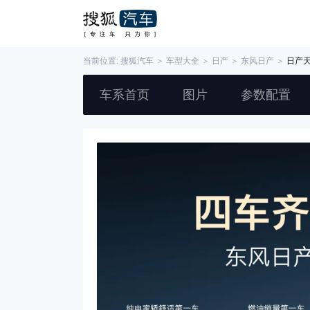
当前位置:
搜狐汽车
＞
车型大全
＞
日产
＞
东风日产
＞
日产
车系首页
图片
参数配置