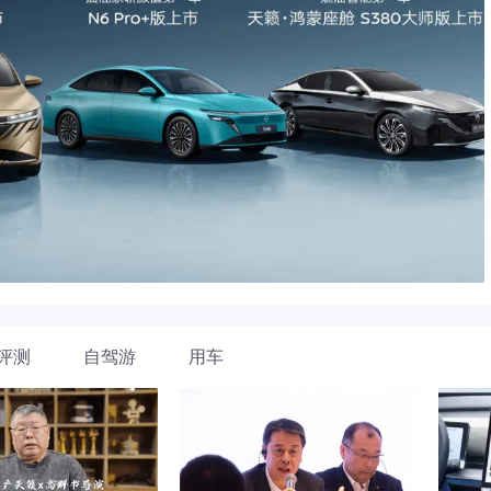
评测
自驾游
用车