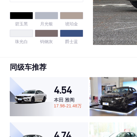
碧玉黑
月光银
琥珀金
珠光白
钨钢灰
爵士蓝
钢琴黑
赤钻红
曜石黑
同级车推荐
天际红
晨曦银
珠玉白
4.54
羽砂灰
本田 雅阁
17.98-21.48万
4.69
4.74