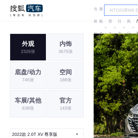
当
搜
车
东
前
狐
型
日
风
＞
＞
＞
＞
位
汽
大
产
日
外观
内饰
置:
车
全
产
2326张
3675张
底盘/动力
空间
745张
188张
车展/其他
官方
638张
143张
2022款 2.0T XV 尊享版