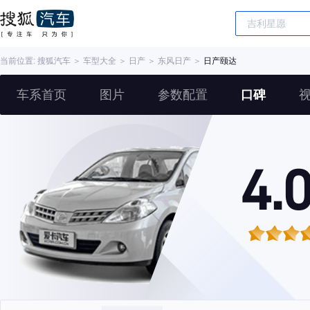
当前位置:
搜狐汽车
＞
车型大全
＞
日产
＞
东风日产
＞
日产颐达
车系首页
图片
参数配置
口碑
4.