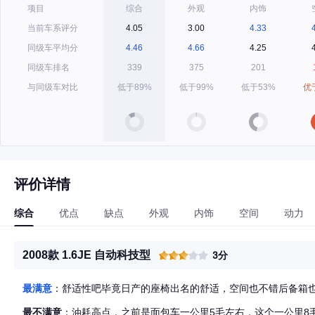
项目
综合
外观
内饰
当前车系评分
4.05
3.00
4.33
同级车平均分
4.46
4.66
4.25
同级车排名
339
375
201
与同级车对比
低于89%
低于99%
低于53%
优
评价详情
综合
优点
缺点
外观
内饰
空间
动力
2008款 1.6JE 自动科技型
3分
最满意
：舒适性吧毕竟日产的座椅出名的舒适，空间也不错后备箱
最不满意
：油耗高点，之前是面包车一公里5毛左右，这个一公里8