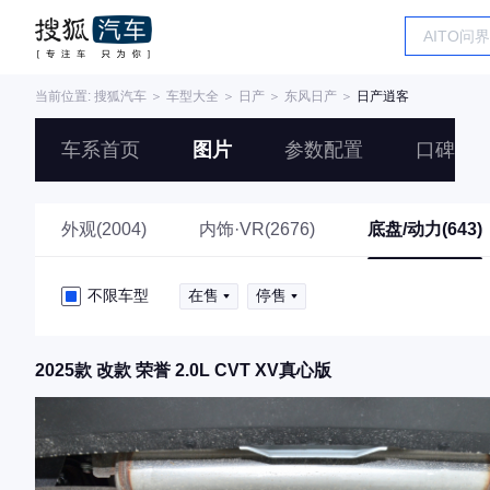
当前位置:
搜狐汽车
＞
车型大全
＞
日产
＞
东风日产
＞
日产逍客
车系首页
图片
参数配置
口碑
外观(2004)
内饰·VR(2676)
底盘/动力(643)
不限车型
在售
停售
2025款 改款 荣誉 2.0L CVT XV真心版