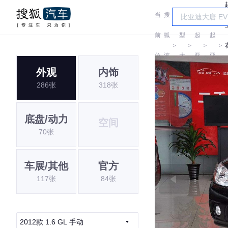
当
搜
车
前
狐
型
起
起
＞
＞
＞
＞
位
汽
大
亚
亚
外观
内饰
置:
车
全
286张
318张
底盘/动力
空间
70张
车展/其他
官方
117张
84张
2012款 1.6 GL 手动