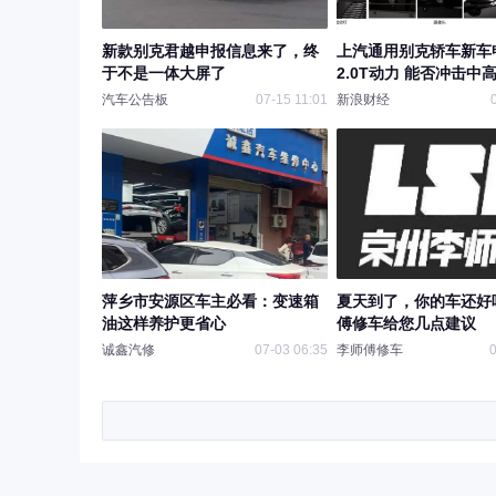
新款别克君越申报信息来了，终
上汽通用别克轿车新车
于不是一体大屏了
2.0T动力 能否冲击中
汽车公告板
07-15 11:01
新浪财经
萍乡市安源区车主必看：变速箱
夏天到了，你的车还好
油这样养护更省心
傅修车给您几点建议
诚鑫汽修
07-03 06:35
李师傅修车
0