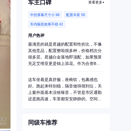
车主口碑
查看更多
中控屏幕尺寸小 98
配置丰富 58
车内隔音效果不错 42
用户热评
最满意的就是君越的配置和性价比，不像
其他竞品，配置整啦很多种，价格档次分
很多层。君越白金落地即顶配，如果预算
充足艾维亚更是锦上添花。作为合资B级
车，空间大...
这车坐着是真舒服，座椅软，包裹感也
好。跑起来特别稳，隔音做得很到位，关
上窗外面基本没啥噪音，不管是市区通勤
还是跑高速，车里都安安静静的。空间也
特别宽敞，家...
同级车推荐