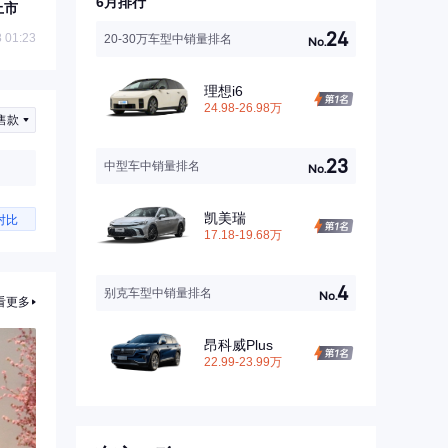
6月排行
上市
24
 01:23
20-30万车型中销量排名
No.
理想i6
24.98-26.98万
售款
23
中型车中销量排名
No.
凯美瑞
对比
17.18-19.68万
4
别克车型中销量排名
No.
看更多
昂科威Plus
22.99-23.99万