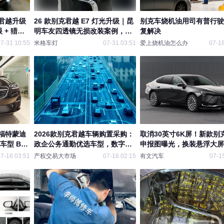
君越升级
26 款别克君越 E7 灯光升级｜昆
别克车烧机油用司有普行驶
 + 猎阵
明车友四透镜无损改装案例，高
复解决
行车安全
速山路夜间照明质变
7-31 10:55
米格车灯
07-31 03:51
爱上烧机油怎么办
07-18
福特蒙迪
2026款别克君越车辆购置采购：
取消30英寸6K屏！新款别
车型 B级
政企公务通勤优选车型，数字化
申报图曝光，换装悬浮大屏
采购规范购车全流程
+2.0T动力
7-16 03:51
产权交易大市场
07-16 02:15
有文汽车
07-1