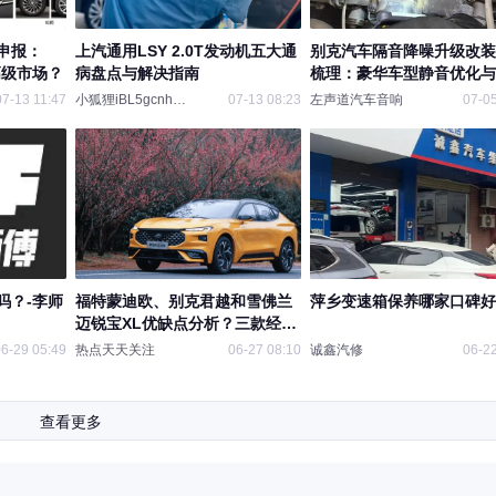
申报：
上汽通用LSY 2.0T发动机五大通
别克汽车隔音降噪升级改装
高级市场？
病盘点与解决指南
梳理：豪华车型静音优化与
调校场景解决方案
07-13 11:47
小狐狸iBL5gcnh4L
07-13 08:23
左声道汽车音响
07-05
吗？-李师
福特蒙迪欧、别克君越和雪佛兰
萍乡变速箱保养哪家口碑好
迈锐宝XL优缺点分析？三款经典
合资中型轿车性价比怎么样？
6-29 05:49
热点天天关注
06-27 08:10
诚鑫汽修
06-22
查看更多