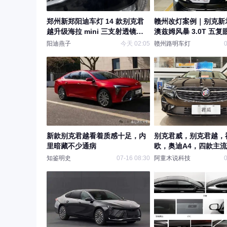
郑州新郑阳迪车灯 14 款别克君
赣州改灯案例｜别克新
越升级海拉 mini 三支射透镜改
澳兹姆风暴 3.0T 五复眼
装案例实测效果分享
者矩阵模组，提升夜间
阳迪燕子
今天 02:05
赣州路明车灯
0
新款别克君越看着质感十足，内
别克君威，别克君越，
里暗藏不少通病
欧，奥迪A4，四款主流
车
知鉴明史
07-16 08:30
阿童木说科技
0