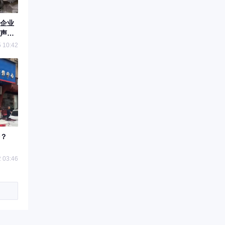
企业
声场
 10:42
？
 03:46