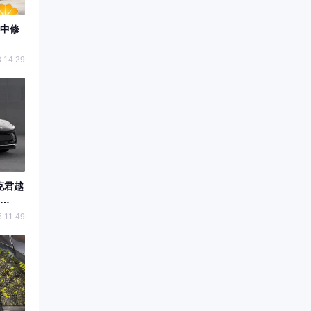
中修
 14:29
克君越
5 11:49