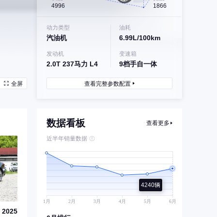
4996
1866
动力类型
油耗
汽油机
6.99L/100km
发动机
变速箱
2.0T 237马力 L4
9档手自一体
全屏
查看完整参数配置
数据看板
查看更多
近半年销量数据
4240辆
2025