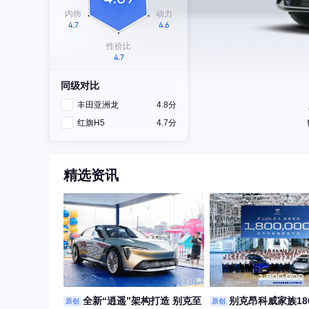
同级对比
丰田亚洲龙
4.8分
红旗H5
4.7分
精选资讯
全新“逍遥”架构打造 别克至
别克昂科威家族18
原创
原创