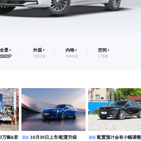
全景
外观
内饰
空间
2302张
3496张
175张
0万辆&君
10月30日上市/配置升级
配置预计会有小幅调整 
原创
原创