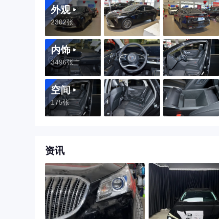
外观
2302张
内饰
3496张
空间
175张
资讯