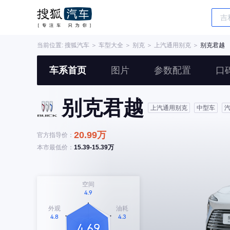
当前位置:
搜狐汽车
＞
车型大全
＞
别克
＞
上汽通用别克
＞
别克君越
车系首页
图片
参数配置
口
别克君越
上汽通用别克
中型车
20.99万
官方指导价：
本市最低价：
15.39-15.39万