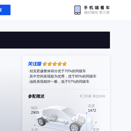
索
别克君越整体得分优于70%的同级车
其中空间表现较为优秀，优于85%的同级车
油耗表现相对一般，低于57%的同级车
参配概述
4门/5座
单位mm
高度
轴距
1472
2905
长度
宽度