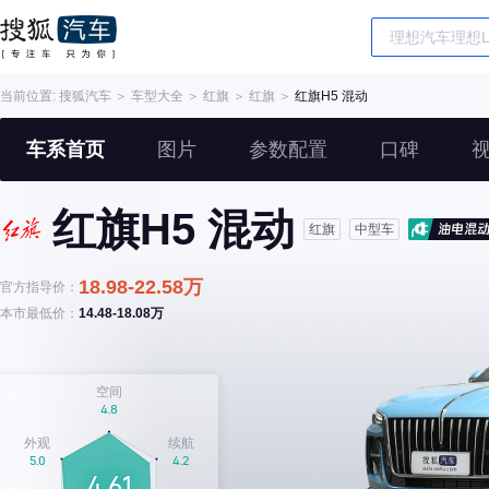
当前位置:
搜狐汽车
＞
车型大全
＞
红旗
＞
红旗
＞
红旗H5 混动
车系首页
图片
参数配置
口碑
红旗H5 混动
红旗
中型车
18.98-22.58万
官方指导价：
本市最低价：
14.48-18.08万