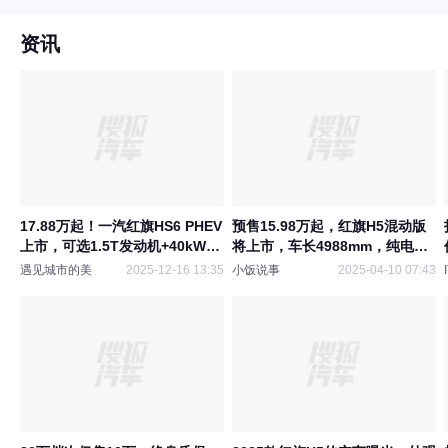
资讯
17.88万起！一汽红旗HS6 PHEV
预售15.98万起，红旗H5混动版
上市，可选1.5T发动机+40kWh
将上市，车长4988mm，纯电续
电池！
航170km
遇见城市的美
2025-12-16 13:35
小饭说事
2025-04-10 07:43