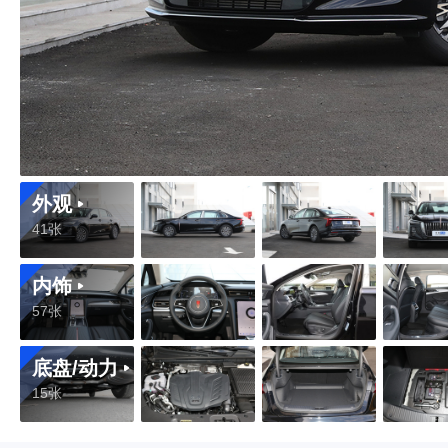
外观
41张
内饰
57张
底盘/动力
15张