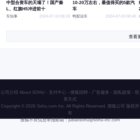
中型合资车的天塌了！国产秦
10-20万左右，最值得买的5款汽
L、红旗H5冲进前十
车
车知事
2024-07-10 06:28
鸭梨说车
2024-07-03 00:40
查看
公司介绍 About SOHU
-
支付中心
-
搜狐招聘
-
广告服务
-
隐私政策
-
联
系方式
Copyright
©
2026 Sohu.com Inc. All Rights Reserved. 搜狐公司
版权所
有
搜狐不良信息举报邮箱：
jubaosohu@sohu-inc.com