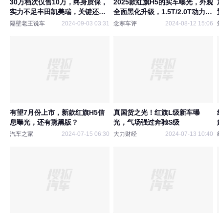
30万档次仅售10万，终身质保，
2025款红旗H5的实车曝光，外观
实力不足丰田凯美瑞，关键还是
全面黑化升级，1.5T/2.0T动力选
豪华大品牌
择
隔壁老王说车
2024-09-03 03:31
念寒车评
2024-08-12 15:06
有望7月份上市，新款红旗H5信
真国货之光！红旗L级新车曝
息曝光，还有熏黑版？
光，气场强过奔驰S级
汽车之家
2024-07-15 06:30
大力财经
2024-07-13 10:40