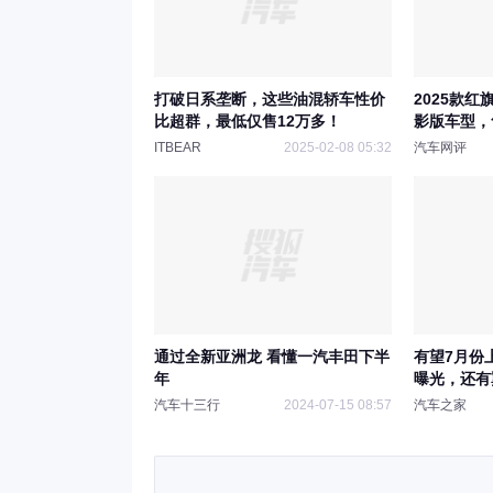
打破日系垄断，这些油混轿车性价
2025款红
比超群，最低仅售12万多！
影版车型，售
ITBEAR
2025-02-08 05:32
汽车网评
通过全新亚洲龙 看懂一汽丰田下半
有望7月份
年
曝光，还有
汽车十三行
2024-07-15 08:57
汽车之家