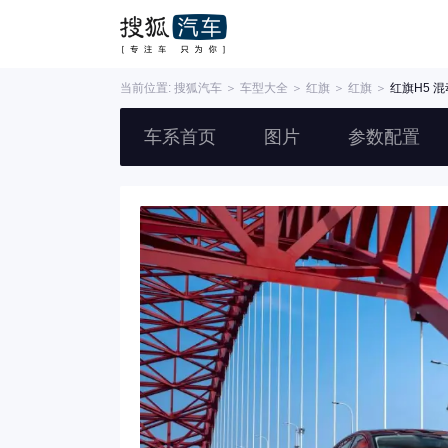
当前位置:
搜狐汽车
＞
车型大全
＞
红旗
＞
红旗
＞
红旗H5 混
车系首页
图片
参数配置