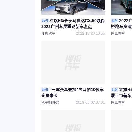
红旗H6/长安马自达CX-50领衔
202
原创
原创
2022广州车展重磅新车盘点
轿跑车身造
搜狐汽车
2022-12-30 10:55
搜狐汽车
“三重变革叠加”关口的10位车
红旗H5
原创
原创
企董事长
展上市新车
汽车咖啡馆
2018-05-07 07:01
搜狐汽车