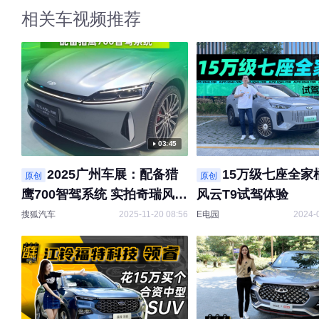
相关车视频推荐
03:45
2025广州车展：配备猎
15万级七座全家
原创
原创
鹰700智驾系统 实拍奇瑞风云
风云T9试驾体验
A9L光辉
搜狐汽车
2025-11-20 08:56
E电园
2024-