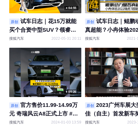
04:55
试车日志｜花15万就能
试车日志｜鲲鹏
原创
原创
买个合资中型SUV？领睿告
真超能？小冉体验202
诉你可以！
超能版
搜狐汽车
2022-05-31 20:11
搜狐汽车
2021-
00:26
官方售价11.99-14.99万
2023广州车展
原创
原创
元 奇瑞风云A8正式上市 #新
佳（自主）首发新车奖 奇
车抢先看 #快讯 @奇瑞汽车
风云A9 最佳自主汽
搜狐汽车
2024-01-03 13:59
搜狐汽车
2023-
@奇瑞新能源汽车
奖 奇瑞汽车 奇瑞汽