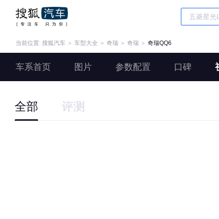
当前位置:
搜狐汽车
＞
车型大全
＞
奇瑞
＞
奇瑞
＞
奇瑞QQ6
车系首页
图片
参数配置
口碑
全部
评测