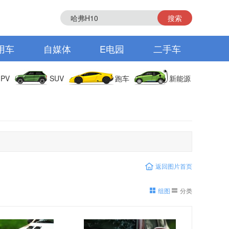
搜索
用车
自媒体
E电园
二手车
PV
SUV
跑车
新能源
返回图片首页
组图
分类