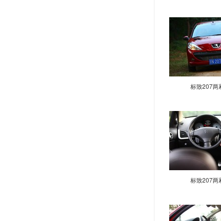
508跨界旅行版
5 by peugeot
BB1
E-208
HX1
Instinct
标致207两
Prologue
RD概念车
标致设计赛冠军
2008
3008
408GT
标致207两
5008
6008
Quartz