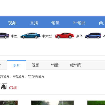
视频
直播
销量
经销商
商
中型
中大型
豪华
M
价
视频
销量
经销商
图片
汽车图片
>
标致图片
>
207两厢图片
两厢
(75组)