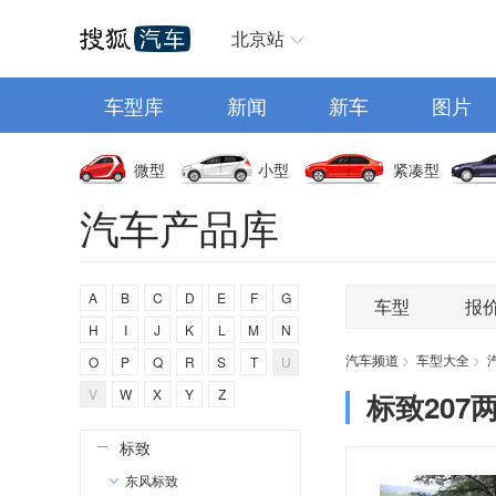
阿斯顿马丁
汽车首页
阿尔法罗密欧
北京站
埃尚
车型库
安凯客车
新闻
新车
图片
B
微型
小型
紧凑型
比亚迪
汽车产品库
奔驰
宝马
本田
A
B
C
D
E
F
G
车型
报
别克
H
I
J
K
L
M
N
保时捷
汽车频道
>
车型大全
>
O
P
Q
R
S
T
U
北京越野
V
W
X
Y
Z
标致207
宝骏
标致
东风标致