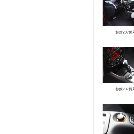
SXC
Urban Crossover
806
标致207两
Partner
Rifter
Traveller
908
e-Legend
EX1
Exalt概念车
标致207两
Fractal
Onyx
RC HYbrid4
SR1
308SW