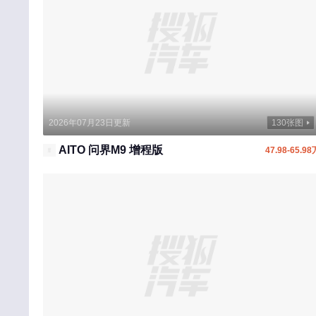
M
MG
马自达
玛莎拉蒂
猛士
2026年07月23日更新
130张图
MINI
AITO 问界M9 增程版
47.98-65.98
迈凯伦
摩登汽车
敏安汽车
N
南京金龙
O
欧拉