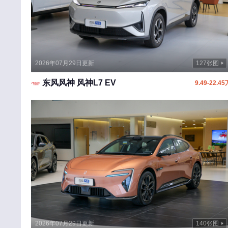
K
凯迪拉克
凯翼
开瑞
2026年07月29日更新
127张图
凯马
东风风神 风神L7 EV
9.49-22.45
卡文汽车
L
雷克萨斯
理想汽车
零跑汽车
路虎
领克
林肯
2026年07月29日更新
140张图