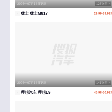
远程汽车
2026年07月14日更新
128张图
宇通客车
猛士 猛士M817
29.99-39.99
烨
云雀汽车
银隆新能源
驭胜
云度
远航汽车
予风汽车
Z
2026年07月14日更新
141张图
智界
理想汽车 理想L9
45.98-50.98
尊界
智己汽车