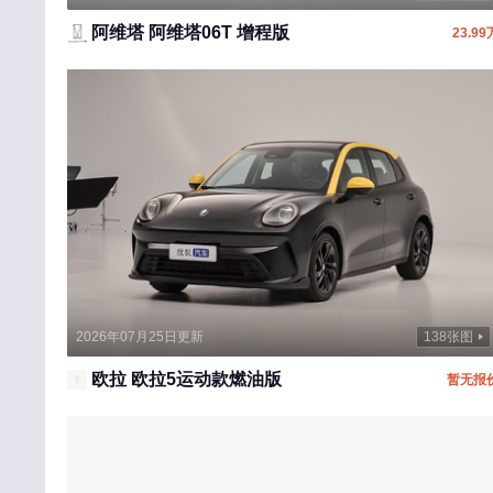
岚图汽车
阿维塔 阿维塔06T 增程版
23.99
劳斯莱斯
乐道
莲花跑车
兰博基尼
理念
蓝电
领汇
雷丁
2026年07月25日更新
138张图
菱势汽车
欧拉 欧拉5运动款燃油版
暂无报
灵悉
领途汽车
凌宝汽车