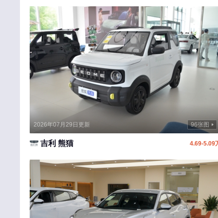
江淮瑞风
几何汽车
极石
江铃晶马汽车
九龙
金旅
金龙汽车
2026年07月29日更新
96张图
金杯新能源
吉利 熊猫
4.69-5.09
江淮钇为
吉祥汽车
江南汽车
骏驰