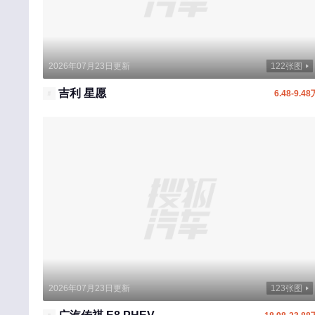
SERES赛力斯
示界
双龙
2026年07月23日更新
122张图
斯威
吉利 星愿
6.48-9.48
思皓
沙龙汽车
上喆
T
特斯拉
腾势
坦克
天际
2026年07月23日更新
123张图
W