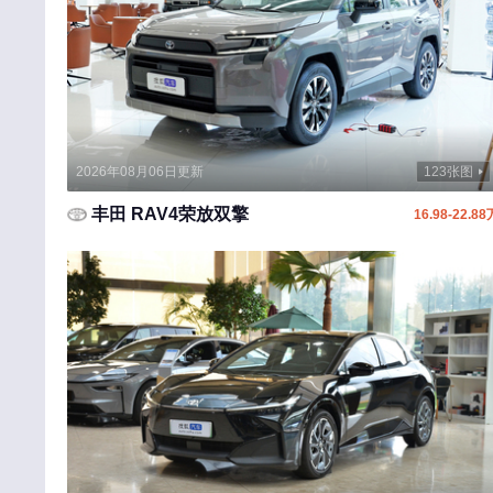
东风富康
大运
大力牛魔王
东风风度
2026年08月06日更新
123张图
道朗格
丰田 RAV4荣放双擎
16.98-22.88
E
东风奕派
二一二越野车
F
丰田
福特
方程豹
法拉利