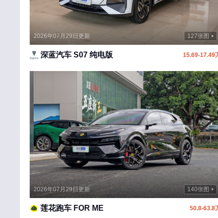
极氪
吉利银河
2026年07月29日更新
127张图
捷途
深蓝汽车 S07 纯电版
15.69-17.49
ARCFOX极狐
Jeep
捷达
捷豹
江铃
捷尼赛思
江淮
江铃集团新能源
2026年07月29日更新
140张图
金杯
莲花跑车 FOR ME
50.8-63.8
吉利翼真