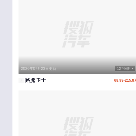
R
日产
荣威
瑞驰新能源
睿蓝汽车
S
深蓝汽车
2026年07月23日更新
127张图
尚界
路虎 卫士
68.99-215.8
斯巴鲁
三菱
smart
上汽大通MAXUS
斯柯达