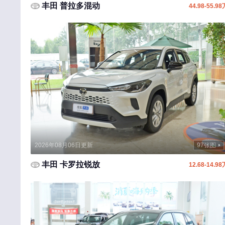
丰田 普拉多混动
44.98-55.98
创维汽车
曹操汽车
成功汽车
橙仕
D
大众
东风风神
东风
2026年08月06日更新
97张图
东风风行
丰田 卡罗拉锐放
12.68-14.98
东风郑州日产
东风小康
东风纳米
东风风光