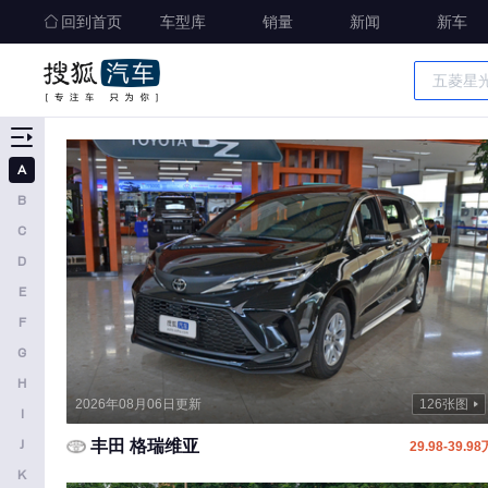
回到首页
车型库
销量
新闻
新车
车型大全
精准选车
A
A
B
奥迪
C
AITO
D
E
埃安
F
阿维塔
G
奥迪AUDI
H
2026年08月06日更新
126张图
阿斯顿马丁
I
J
丰田 格瑞维亚
阿尔法罗密欧
29.98-39.98
K
埃尚