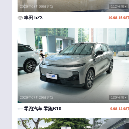
2026年08月06日更新
112张图
福田
丰田 bZ3
10.98-15.98
飞凡汽车
飞碟汽车
G
广汽传祺
国金汽车
国吉商用车
H
哈弗
2026年07月29日更新
130张图
红旗
零跑汽车 零跑B10
9.98-14.98
华境
昊铂