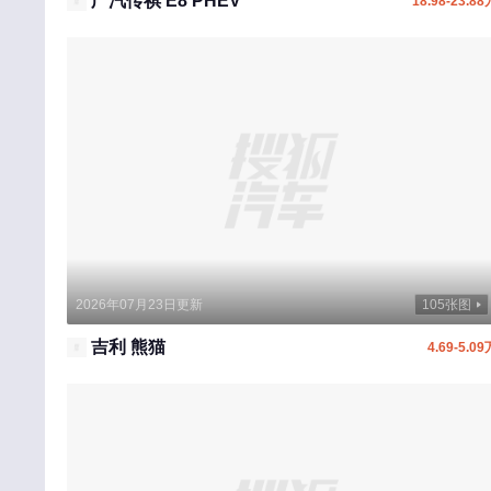
广汽传祺 E8 PHEV
18.98-23.88
五菱
沃尔沃
蔚来汽车
魏牌
五十铃
威麟
万象汽车
未奥汽车
2026年07月23日更新
105张图
X
吉利 熊猫
4.69-5.09
小鹏汽车
小米汽车
现代