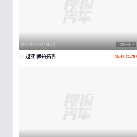
享界
星途
雪佛兰
雪铁龙
鑫源汽车
2026年07月14日更新
126张图
小虎
起亚 狮铂拓界
15.49-21.79
新吉奥
Y
仰望
英菲尼迪
一汽
萤火虫
依维柯