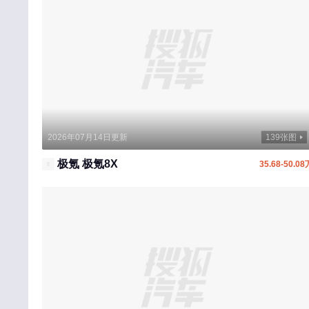
中国重汽
纵横
中兴
中国重汽VGV
知豆
自游家
2026年07月14日更新
139张图
极氪 极氪8X
35.68-50.08