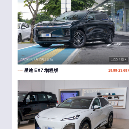
海马
黄海
恒润汽车
华夏领舰
海格
恒天
2026年07月29日更新
122张图
华梓汽车
星途 EX7 增程版
19.99-23.69
华凯
I
iCAR
INEOS
J
吉利