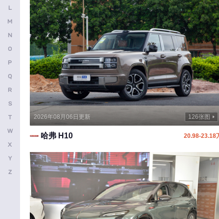
L
安凯客车
M
B
N
O
比亚迪
P
奔驰
Q
宝马
R
别克
S
2026年08月06日更新
126张图
T
本田
W
哈弗 H10
20.98-23.18
保时捷
X
北京越野
Y
宝骏
Z
标致
北京汽车