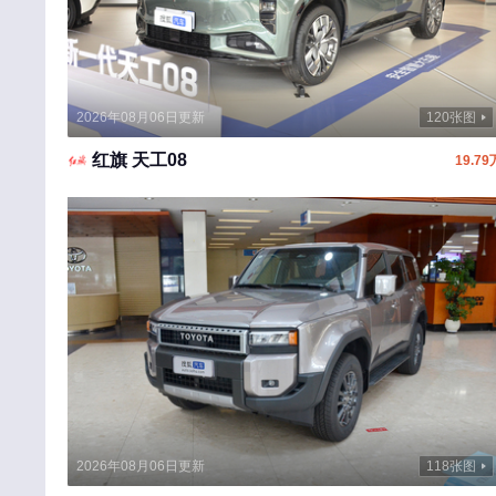
宾利
北汽制造
奔腾
2026年08月06日更新
120张图
北汽瑞翔
红旗 天工08
北汽雷驰
19.79
百智新能源
C
长安
长城
长安启源
长安凯程
长安欧尚
2026年08月06日更新
118张图
昌河