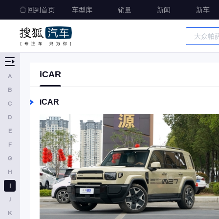
回到首页
恒润汽车
车型库
销量
新闻
新车
海格
华凯
I
车型大全
精准选车
iCAR
A
iCAR
B
INEOS
iCAR
C
J
D
E
吉利
F
极氪
G
吉利银河
H
捷途
I
J
ARCFOX极狐
K
Jeep