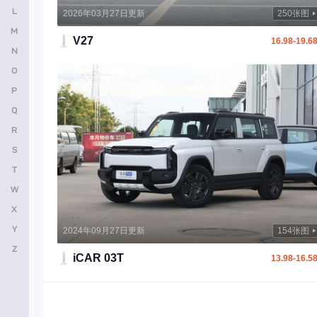
L
2026年03月27日更新
250张图
捷达
M
V27
16.98-19.6
捷豹
N
O
江铃
P
捷尼赛思
Q
江淮
R
江铃集团新能源
S
T
金杯
W
吉利翼真
X
几何汽车
Y
2024年09月27日更新
154张图
江淮瑞风
Z
iCAR 03T
13.98-16.5
极石
江铃晶马汽车