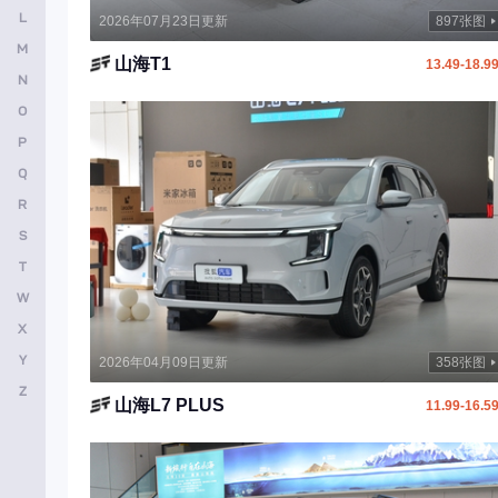
L
2026年07月23日更新
897张图
金杯
M
山海T1
13.49-18.9
吉利翼真
N
江淮瑞风
O
P
几何汽车
Q
极石
R
江铃晶马汽车
S
九龙
T
W
金旅
X
金龙汽车
Y
2026年04月09日更新
358张图
金杯新能源
Z
山海L7 PLUS
11.99-16.5
江淮钇为
吉祥汽车