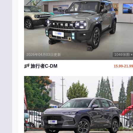
江南汽车
骏驰
K
凯迪拉克
凯翼
开瑞
2026年04月03日更新
1046张图
凯马
旅行者C-DM
15.99-21.9
卡文汽车
L
雷克萨斯
理想汽车
零跑汽车
路虎