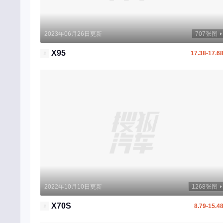
O
欧拉
2023年06月26日更新
707张图
P
X95
17.38-17.6
Polestar
朋克汽车
Q
奇瑞
奇瑞风云
起亚
奇瑞新能源
2022年10月10日更新
1268张图
奇瑞QQ
X70S
8.79-15.4
启境