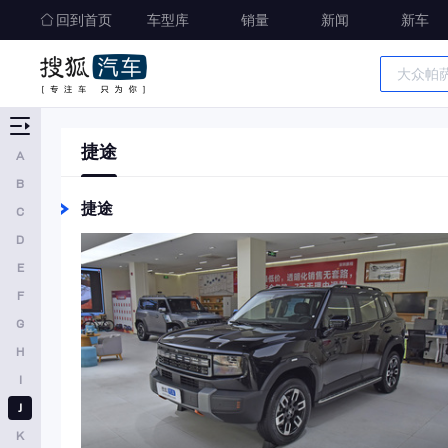
回到首页
车型库
销量
新闻
新车
J
吉利
极氪
车型大全
吉利银河
精准选车
捷途
A
捷途
B
ARCFOX极狐
捷途
C
Jeep
D
捷达
E
F
捷豹
G
江铃
H
捷尼赛思
I
江淮
J
K
江铃集团新能源