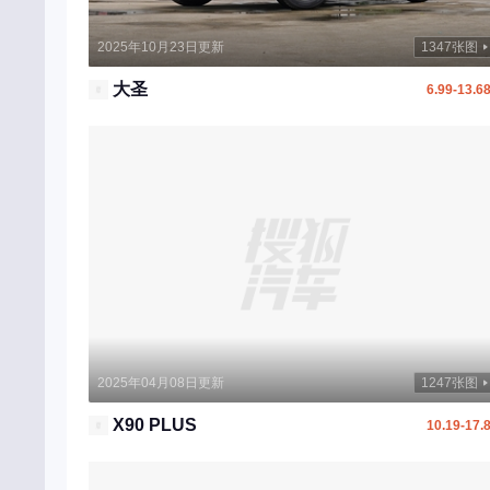
领克
2025年10月23日更新
1347张图
林肯
大圣
岚图汽车
6.99-13.6
劳斯莱斯
乐道
莲花跑车
兰博基尼
理念
蓝电
领汇
2025年04月08日更新
1247张图
雷丁
X90 PLUS
10.19-17.
菱势汽车
灵悉