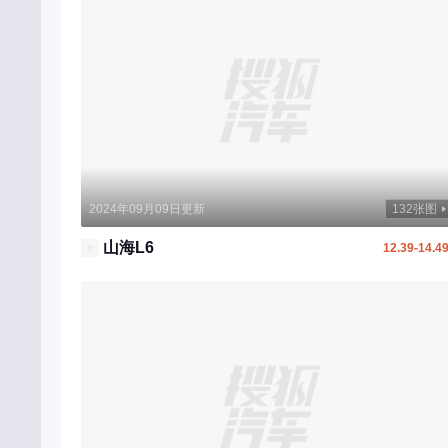
领途汽车
凌宝汽车
M
MG
马自达
玛莎拉蒂
2024年09月09日更新
132张图
猛士
山海L6
12.39-14.4
MINI
迈凯伦
摩登汽车
敏安汽车
N
南京金龙