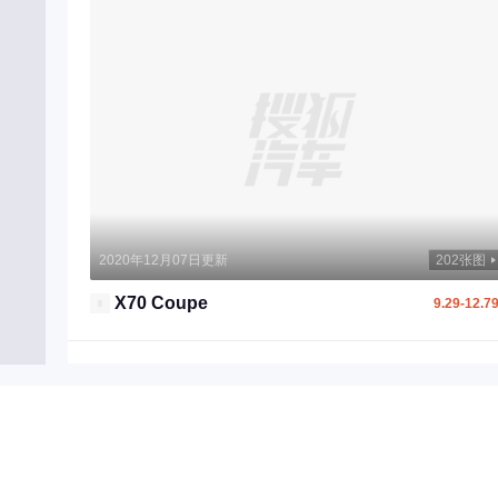
启辰
庆铃汽车
R
日产
荣威
瑞驰新能源
睿蓝汽车
2020年12月07日更新
202张图
S
X70 Coupe
9.29-12.7
深蓝汽车
尚界
斯巴鲁
三菱
smart