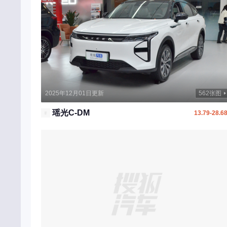
坦克
天际
W
五菱
沃尔沃
2025年12月01日更新
562张图
蔚来汽车
瑶光C-DM
13.79-28.6
魏牌
五十铃
威麟
万象汽车
未奥汽车
X