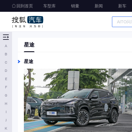
启辰
回到首页
车型库
销量
新闻
新车
启境
庆铃汽车
R
车型大全
精准选车
星途
日产
A
B
荣威
星途
C
瑞驰新能源
D
睿蓝汽车
E
S
F
G
深蓝汽车
H
尚界
I
斯巴鲁
J
三菱
K