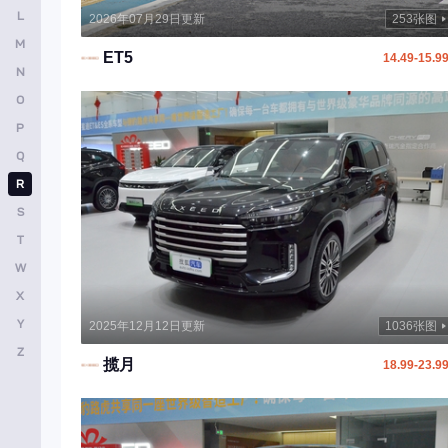
L
smart
2026年07月29日更新
253张图
M
上汽大通MAXUS
ET5
14.49-15.9
N
斯柯达
O
SERES赛力斯
P
Q
示界
R
双龙
S
斯威
T
思皓
W
X
沙龙汽车
Y
2025年12月12日更新
1036张图
上喆
Z
揽月
18.99-23.9
T
特斯拉
腾势