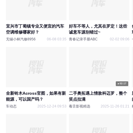
宜兴市丁蜀镇专业又便宜的汽车
好车不等人，尤其在罗定！这些
空调维修哪家好？
诚意车源别错过~
无锡小林汽修8956
06-08 03:35
青春记录手册ABC
02-02 09:06
02:17
全新铃木Across官图，如果有新
二手奥拓遇上情敌科迈罗，整个
能源，可以国产吗？
笑点拉满
车动态
2025-12-24 09:53
毒舌影视精选
2025-11-26 01:21