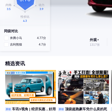
同级对比
奔腾小马
4.77分
外观
吉利熊猫
4.7分
1317张
精选资讯
车讯V视角 | 经济实惠，好用
顶级超跑豪车凭什么卖的死
原创
原创