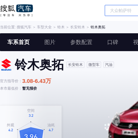
当前位置:
搜狐汽车
＞
车型大全
＞
铃木
＞
长安铃木
＞
铃木奥拓
车系首页
图片
参数配置
口碑
铃木奥拓
长安铃木
微型车
汽油
3.08-6.43万
官方指导价：
本市最低价：
暂无报价