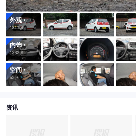
外观
1317张
内饰
1382张
空间
53张
资讯