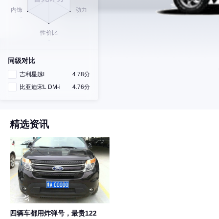
同级对比
吉利星越L
4.78分
比亚迪宋L DM-i
4.76分
精选资讯
四辆车都用炸弹号，最贵122