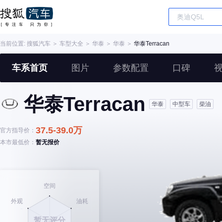
当前位置:
搜狐汽车
＞
车型大全
＞
华泰
＞
华泰
＞
华泰Terracan
车系首页
图片
参数配置
口碑
华泰Terracan
华泰
中型车
柴油
37.5-39.0万
官方指导价：
本市最低价：
暂无报价