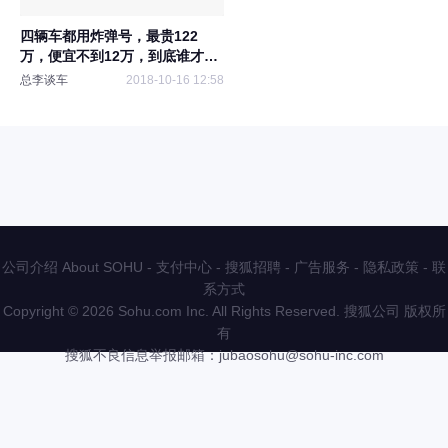
四辆车都用炸弹号，最贵122
万，便宜不到12万，到底谁才是
套牌
总李谈车
2018-10-16 12:58
公司介绍 About SOHU
-
支付中心
-
搜狐招聘
-
广告服务
-
隐私政策
-
联
系方式
Copyright
©
2026 Sohu.com Inc. All Rights Reserved. 搜狐公司
版权所
有
搜狐不良信息举报邮箱：
jubaosohu@sohu-inc.com