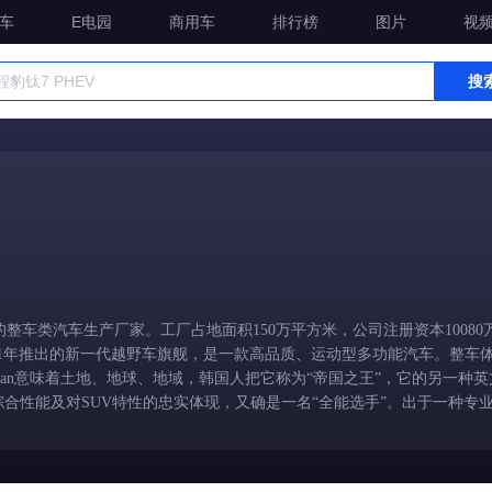
车
E电园
商用车
排行榜
图片
视
搜
车类汽车生产厂家。工厂占地面积150万平方米，公司注册资本10080万
01年推出的新一代越野车旗舰，是一款高品质、运动型多功能汽车。整车
acan意味着土地、地球、地域，韩国人把它称为“帝国之王”，它的另一种
综合性能及对SUV特性的忠实体现，又确是一名“全能选手”。出于一种专