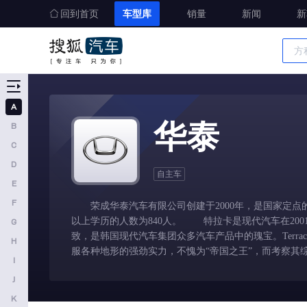
回到首页
车型库
销量
新闻
新
车型大全
精准选车
A
A
华泰
B
奥迪
C
AITO
D
自主车
E
埃安
F
荣成华泰汽车有限公司创建于2000年，是国家定点的整
阿维塔
以上学历的人数为840人。 特拉卡是现代汽车在20
G
奥迪AUDI
致，是韩国现代汽车集团众多汽车产品中的瑰宝。Terr
H
服各种地形的强劲实力，不愧为“帝国之王”，而考察其
阿斯顿马丁
I
J
阿尔法罗密欧
K
埃尚