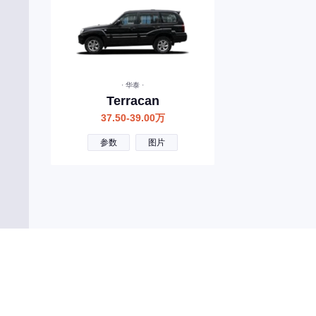
创维汽车
曹操汽车
成功汽车
橙仕
· 华泰 ·
Terracan
D
37.50-39.00万
大众
参数
图片
东风风神
东风
东风风行
东风郑州日产
东风小康
东风纳米
东风风光