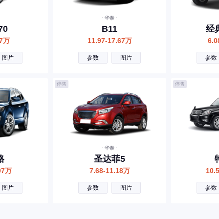
· 华泰 ·
70
B11
经
97万
11.97-17.67万
6.0
图片
参数
图片
参数
停售
停售
· 华泰 ·
格
圣达菲5
.97万
7.68-11.18万
10.
图片
参数
图片
参数