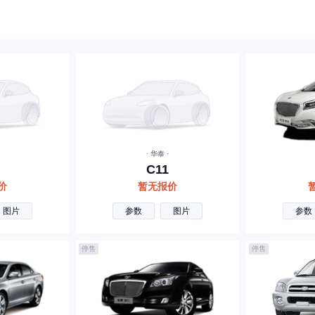
· 华泰 ·
C11
价
暂无报价
图片
参数
图片
参数
停售
停售