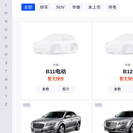
L
全部
轿车
SUV
华泰
未上市
停售
安凯客车
M
B
N
O
比亚迪
P
奔驰
Q
宝马
R
本田
S
· 华泰 ·
· 华泰 ·
B11电动
B12
T
别克
暂无报价
暂无报
W
保时捷
X
参数
图片
参数
北京越野
Y
宝骏
Z
停售
停售
标致
北京汽车