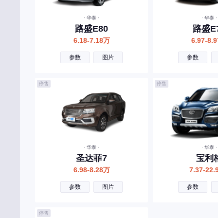
宾利
· 华泰 ·
· 华泰 ·
北汽制造
路盛E80
路盛E
奔腾
6.18-7.18万
6.97-8.
北汽瑞翔
参数
图片
参数
北汽雷驰
停售
停售
百智新能源
C
长安
长城
· 华泰 ·
· 华泰 ·
长安启源
圣达菲7
宝利
6.98-8.28万
7.37-22
长安凯程
参数
图片
参数
长安欧尚
昌河
停售