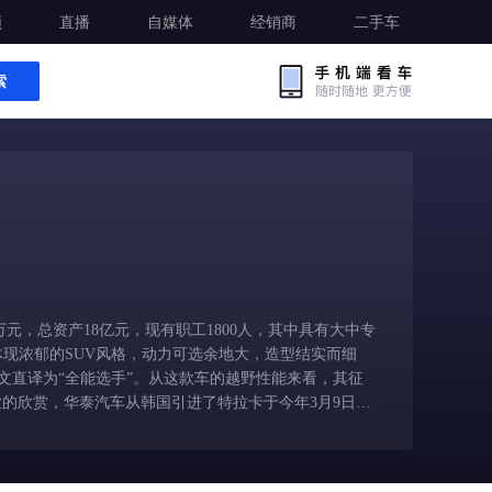
频
直播
自媒体
经销商
二手车
索
元，总资产18亿元，现有职工1800人，其中具有大中专
体现浓郁的SUV风格，动力可选余地大，造型结实而细
英文直译为“全能选手”。从这款车的越野性能来看，其征
业的欣赏，华泰汽车从韩国引进了特拉卡于今年3月9日正