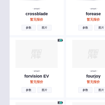
坦克
· smart ·
· smart ·
crossblade
forease
天际
暂无报价
暂无报价
W
参数
图片
参数
图片
五菱
沃尔沃
蔚来汽车
魏牌
五十铃
· smart ·
· smart ·
威麟
forvision EV
fourjoy
未奥汽车
暂无报价
暂无报价
万象汽车
参数
图片
参数
图片
X