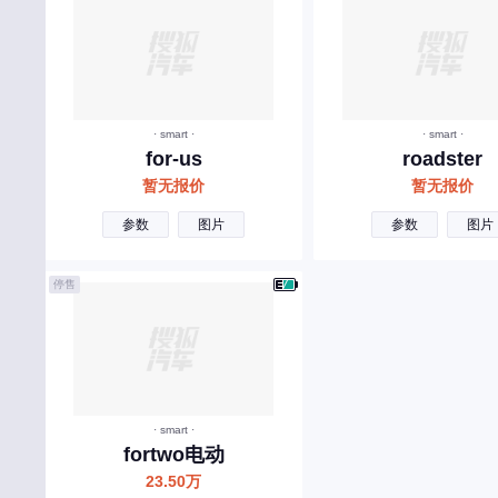
小鹏汽车
小米汽车
现代
享界
· smart ·
· smart ·
for-us
roadster
雪佛兰
暂无报价
暂无报价
雪铁龙
参数
图片
参数
图片
星途
鑫源汽车
停售
小虎
新吉奥
Y
· smart ·
仰望
fortwo电动
英菲尼迪
23.50万