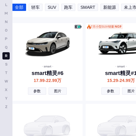
L
上汽大通MAXUS
全部
轿车
SUV
跑车
SMART
新能源
未上
M
三菱
N
斯柯达
7月小型SUV销量
NO.9
O
SERES赛力斯
P
Q
示界
R
双龙
S
· smart ·
· smart ·
思皓
smart精灵#6
smart精灵#
T
上喆
17.99-22.99万
15.29-24.99万
W
X
斯威
参数
图片
参数
图片
Y
沙龙汽车
Z
T
腾势
特斯拉