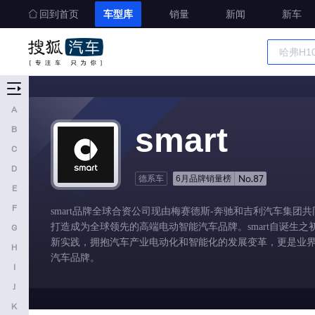
启境
回到首页
车型库
销量
新闻
新车
启辰
庆铃汽车
R
车型大全
精准选车
日产
A
smart
B
荣威
C
瑞驰新能源
D
No.87
德系车
6月品牌销量榜
睿蓝汽车
E
S
F
smart品牌全球合资公司现由梅赛德斯-奔驰和吉利汽车集团共同
打造成为全球领先的高端电动智能汽车品牌。smart自诞生
G
深蓝汽车
新实践，拥抱汽车产业电动化和智能化的发展变革，更是业
H
尚界
汽车品牌。
I
smart
J
斯巴鲁
K