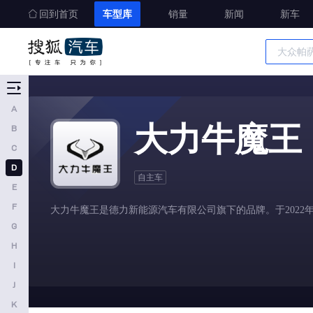
回到首页
车型库
销量
新闻
新车
东风纳米
东风风光
东风富康
车型大全
大运
精准选车
A
大力牛魔王
大力牛魔王
B
东风风度
C
道朗格
D
自主车
E
E
F
大力牛魔王是德力新能源汽车有限公司旗下的品牌。于2022年
东风奕派
G
二一二越野车
H
F
I
J
丰田
K
福特