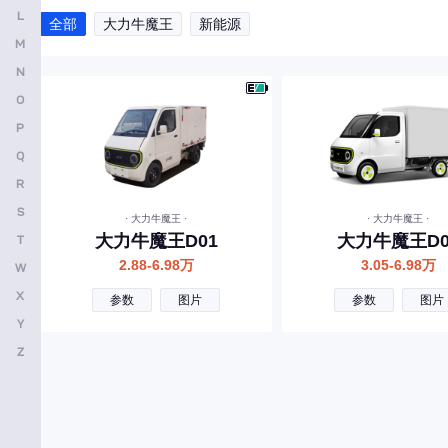
L
全部
大力牛魔王
新能源
方程豹
M
法拉利
N
O
福田
P
飞凡汽车
Q
飞碟汽车
R
G
S
· 大力牛魔王 ·
· 大力牛魔王 ·
大力牛魔王D01
大力牛魔王D0
T
广汽传祺
2.88-6.98万
3.05-6.98万
W
国金汽车
X
参数
图片
参数
图片
国吉商用车
Y
H
Z
哈弗
红旗