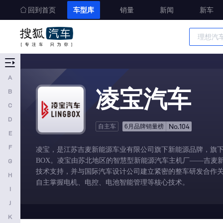
回到首页
车型库
销量
新闻
新车
领汇
雷丁
菱势汽车
车型大全
领途汽车
精准选车
A
凌宝汽车
凌宝汽车
B
灵悉
C
M
D
No.104
自主车
6月品牌销量榜
E
MG
F
凌宝，是江苏吉麦新能源车业有限公司旗下新能源品牌，旗
马自达
BOX。凌宝由苏北地区的智慧型新能源汽车主机厂——吉麦
G
玛莎拉蒂
技术支持，并与国际汽车设计公司建立紧密的整车研发合作
H
自主掌握电机、电控、电池智能管理等核心技术。
猛士
I
J
MINI
K
迈凯伦