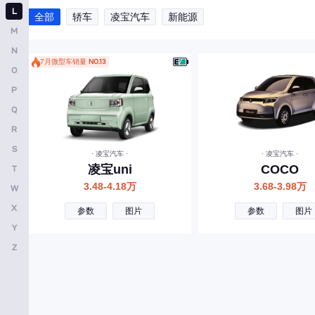
L
全部
轿车
凌宝汽车
新能源
敏安汽车
M
摩登汽车
N
7月微型车销量
NO.13
O
N
P
南京金龙
Q
O
R
欧拉
S
· 凌宝汽车 ·
· 凌宝汽车 ·
凌宝uni
COCO
T
P
3.48-4.18万
3.68-3.98万
W
Polestar
X
参数
图片
参数
图片
朋克汽车
Y
Z
Q
奇瑞
奇瑞风云