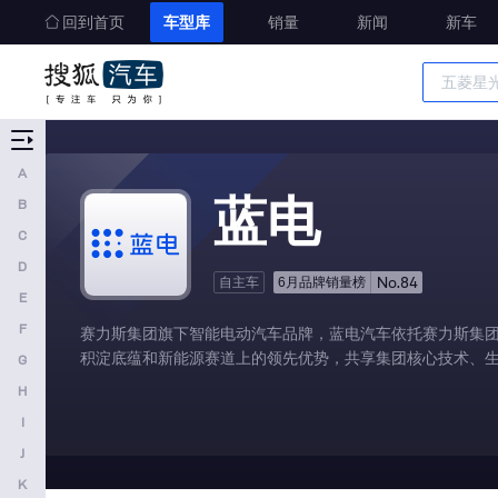
回到首页
车型库
销量
新闻
新车
乐道
莲花跑车
兰博基尼
车型大全
理念
精准选车
A
蓝电
蓝电
B
领汇
C
雷丁
D
No.84
自主车
6月品牌销量榜
菱势汽车
E
F
赛力斯集团旗下智能电动汽车品牌，蓝电汽车依托赛力斯集
灵悉
积淀底蕴和新能源赛道上的领先优势，共享集团核心技术、
G
领途汽车
H
凌宝汽车
I
M
J
K
MG