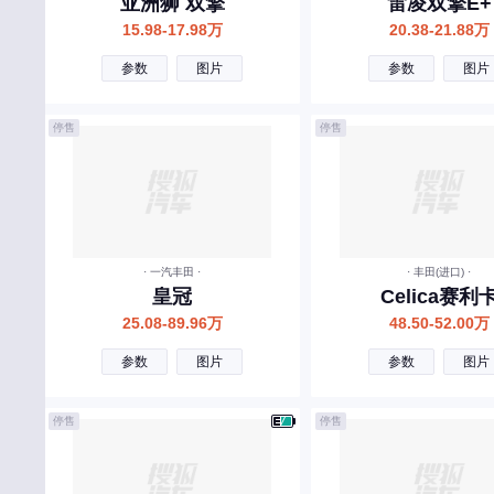
亚洲狮 双擎
雷凌双擎E+
上喆
15.98-17.98万
20.38-21.88万
T
参数
图片
参数
图片
特斯拉
腾势
停售
停售
坦克
天际
W
· 一汽丰田 ·
· 丰田(进口) ·
五菱
皇冠
Celica赛利
沃尔沃
25.08-89.96万
48.50-52.00万
蔚来汽车
参数
图片
参数
图片
魏牌
停售
停售
五十铃
威麟