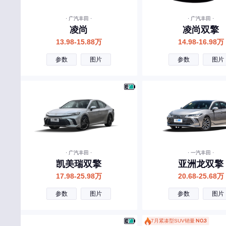
长安
· 广汽丰田 ·
· 广汽丰田 ·
凌尚
凌尚双擎
长城
13.98-15.88万
14.98-16.98万
长安启源
参数
图片
参数
图片
长安凯程
长安欧尚
昌河
创维汽车
曹操汽车
· 广汽丰田 ·
· 一汽丰田 ·
成功汽车
凯美瑞双擎
亚洲龙双擎
橙仕
17.98-25.98万
20.68-25.68万
D
参数
图片
参数
图片
大众
7月紧凑型SUV销量
NO.3