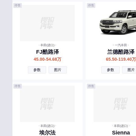
停售
停售
Y
仰望
英菲尼迪
一汽
· 丰田(进口) ·
· 一汽丰田 ·
萤火虫
FJ酷路泽
兰德酷路泽
45.00-54.68万
65.50-119.40万
依维柯
参数
图片
参数
图片
远程汽车
宇通客车
停售
停售
烨
云雀汽车
银隆新能源
驭胜
· 丰田(进口) ·
· 丰田(进口) ·
埃尔法
Sienna
云度