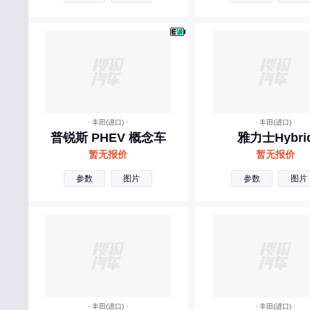
领汇
雷丁
菱势汽车
领途汽车
凌宝汽车
· 丰田(进口) ·
· 丰田(进口) ·
普锐斯 PHEV 概念车
雅力士Hybri
灵悉
暂无报价
暂无报价
M
参数
图片
参数
图片
MG
马自达
玛莎拉蒂
猛士
MINI
· 丰田(进口) ·
· 丰田(进口) ·