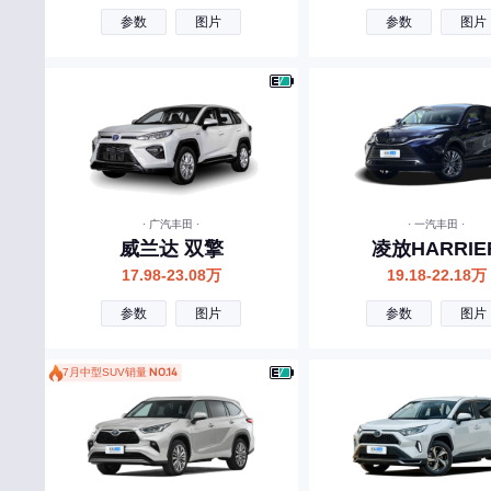
东风奕派
参数
图片
参数
图片
二一二越野车
F
丰田
福特
方程豹
· 广汽丰田 ·
· 一汽丰田 ·
法拉利
威兰达 双擎
凌放HARRIE
17.98-23.08万
19.18-22.18万
福田
参数
图片
参数
图片
飞凡汽车
飞碟汽车
7月中型SUV销量
NO.14
G
广汽传祺
国金汽车