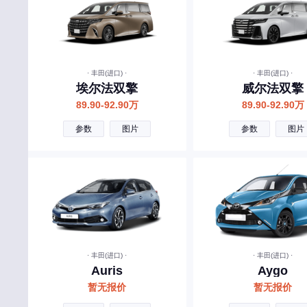
华凯
I
iCAR
· 丰田(进口) ·
· 丰田(进口) ·
埃尔法双擎
威尔法双擎
INEOS
89.90-92.90万
89.90-92.90万
J
参数
图片
参数
图片
吉利
极氪
吉利银河
捷途
ARCFOX极狐
· 丰田(进口) ·
· 丰田(进口) ·
Jeep
Auris
Aygo
捷达
暂无报价
暂无报价