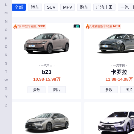
L
别克
全部
轿车
SUV
MPV
跑车
广汽丰田
一汽丰
M
保时捷
N
北京越野
7月中型车销量
NO.31
7月紧凑型车销量
NO.11
O
宝骏
P
Q
标致
R
北京汽车
S
· 一汽丰田 ·
· 一汽丰田 ·
宾利
bZ3
卡罗拉
T
北汽制造
10.98-15.98万
11.88-14.98万
W
X
奔腾
参数
图片
参数
图片
Y
北汽瑞翔
Z
北汽雷驰
百智新能源
C