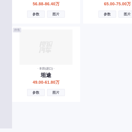
56.88-86.40万
65.00-75.00万
远航汽车
参数
图片
参数
图片
予风汽车
Z
停售
智界
尊界
智己汽车
· 丰田(进口) ·
中国重汽
坦途
纵横
49.00-61.80万
中兴
参数
图片
中国重汽VGV
知豆
自游家