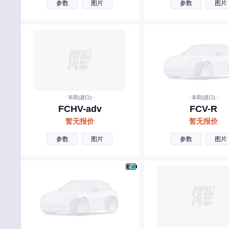
捷豹
参数
图片
参数
图片
江铃
捷尼赛思
江淮
江铃集团新能源
金杯
· 丰田(进口) ·
· 丰田(进口) ·
FCHV-adv
FCV-R
吉利翼真
暂无报价
暂无报价
几何汽车
参数
图片
参数
图片
江淮瑞风
极石
江铃晶马汽车
金旅
九龙