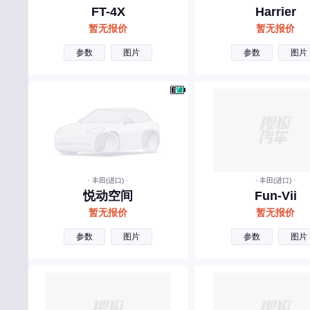
迈凯伦
FT-4X
Harrier
敏安汽车
暂无报价
暂无报价
摩登汽车
参数
图片
参数
图片
N
南京金龙
O
欧拉
P
· 丰田(进口) ·
· 丰田(进口) ·
悦动空间
Fun-Vii
Polestar
暂无报价
暂无报价
朋克汽车
参数
图片
参数
图片
Q
奇瑞
奇瑞风云