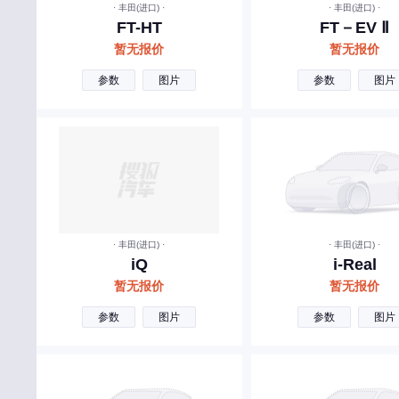
· 丰田(进口) ·
· 丰田(进口) ·
金龙汽车
FT-HT
FT－EV Ⅱ
金杯新能源
暂无报价
暂无报价
江淮钇为
参数
图片
参数
图片
江南汽车
吉祥汽车
骏驰
K
凯迪拉克
· 丰田(进口) ·
· 丰田(进口) ·
凯翼
iQ
i-Real
暂无报价
暂无报价
开瑞
参数
图片
参数
图片
凯马
卡文汽车
L