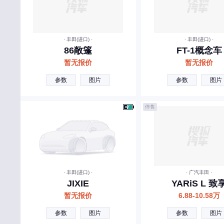
起亚
奇瑞新能源
· 丰田(进口) ·
· 丰田(进口) ·
奇瑞QQ
86敞篷
FT-1概念车
启辰
暂无报价
暂无报价
启境
参数
图片
参数
图片
庆铃汽车
停售
R
日产
荣威
瑞驰新能源
· 丰田(进口) ·
· 广汽丰田 ·
JIXIE
YARiS L 致
睿蓝汽车
暂无报价
6.88-10.58万
S
参数
图片
参数
图片
深蓝汽车