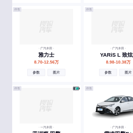
尚界
停售
停售
斯巴鲁
三菱
smart
· 广汽丰田 ·
· 广汽丰田 ·
上汽大通MAXUS
雅力士
YARiS L 致炫
斯柯达
8.70-12.56万
8.98-10.38万
SERES赛力斯
参数
图片
参数
图片
示界
停售
停售
双龙
斯威
思皓
沙龙汽车
· 一汽丰田 ·
· 广汽丰田 ·