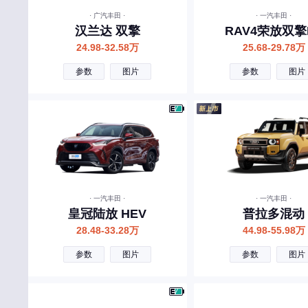
国吉商用车
· 广汽丰田 ·
· 一汽丰田 ·
汉兰达 双擎
RAV4荣放双擎
H
24.98-32.58万
25.68-29.78万
哈弗
参数
图片
参数
图片
红旗
华境
昊铂
海马
黄海
· 一汽丰田 ·
· 一汽丰田 ·
恒天
皇冠陆放 HEV
普拉多混动
28.48-33.28万
44.98-55.98万
华梓汽车
参数
图片
参数
图片
华夏领舰
恒润汽车
海格