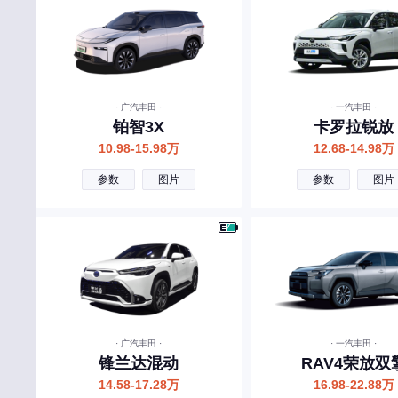
东风风神
东风
东风风行
东风郑州日产
· 广汽丰田 ·
· 一汽丰田 ·
东风小康
铂智3X
卡罗拉锐放
10.98-15.98万
12.68-14.98万
东风纳米
参数
图片
参数
图片
东风风光
东风富康
大运
东风风度
大力牛魔王
道朗格
· 广汽丰田 ·
· 一汽丰田 ·
锋兰达混动
RAV4荣放双
E
14.58-17.28万
16.98-22.88万