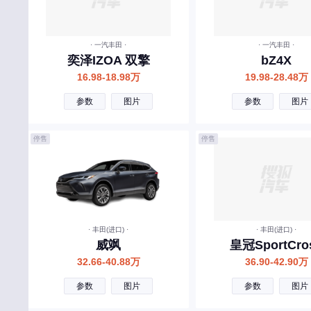
万象汽车
未奥汽车
· 一汽丰田 ·
· 一汽丰田 ·
X
奕泽IZOA 双擎
bZ4X
16.98-18.98万
19.98-28.48万
小米汽车
参数
图片
参数
图片
小鹏汽车
现代
停售
停售
享界
雪佛兰
雪铁龙
星途
· 丰田(进口) ·
· 丰田(进口) ·
威飒
皇冠SportCro
鑫源汽车
32.66-40.88万
36.90-42.90万
小虎
参数
图片
参数
图片
新吉奥