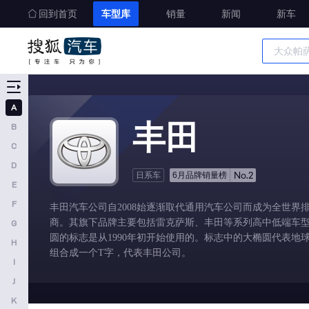
AITO
回到首页
车型库
销量
新闻
新车
埃安
阿维塔
奥迪AUDI
车型大全
精准选车
阿斯顿马丁
A
丰田
阿尔法罗密欧
B
C
埃尚
D
安凯客车
No.2
日系车
6月品牌销量榜
E
B
F
丰田汽车公司自2008始逐渐取代通用汽车公司而成为全世界
商。其旗下品牌主要包括雷克萨斯、丰田等系列高中低端车
G
比亚迪
圆的标志是从1990年初开始使用的。标志中的大椭圆代表地
H
奔驰
组合成一个T字，代表丰田公司。
I
宝马
J
本田
K