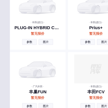
雷克萨斯
理想汽车
零跑汽车
· 丰田(进口) ·
· 丰田(进口) ·
PLUG-IN HYBRID Concept
Prius+
路虎
暂无报价
暂无报价
领克
参数
图片
参数
图片
林肯
岚图汽车
劳斯莱斯
乐道
莲花跑车
· 广汽丰田 ·
· 丰田(进口) ·
兰博基尼
丰巢FUN
丰田FCV
暂无报价
暂无报价
理念
参数
图片
参数
图片
蓝电