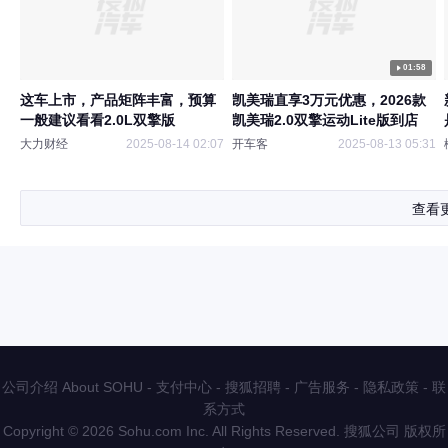
01:58
这车上市，产品矩阵丰富，预算
凯美瑞直享3万元优惠，2026款
一般建议看看2.0L双擎版
凯美瑞2.0双擎运动Lite版到店
大力财经
2025-08-14 02:07
开车客
2025-08-13 05:31
查看
公司介绍 About SOHU
-
支付中心
-
搜狐招聘
-
广告服务
-
隐私政策
-
联
系方式
Copyright
©
2026 Sohu.com Inc. All Rights Reserved. 搜狐公司
版权所