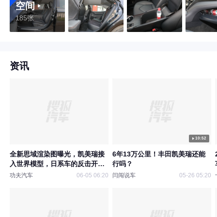
空间
185张
资讯
10:52
全新思域渲染图曝光，凯美瑞接
6年13万公里！丰田凯美瑞还能
入世界模型，日系车的反击开
行吗？
启？
功夫汽车
06-05 06:20
闫闯说车
05-26 05:20