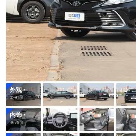
外观
3291张
内饰
4679张