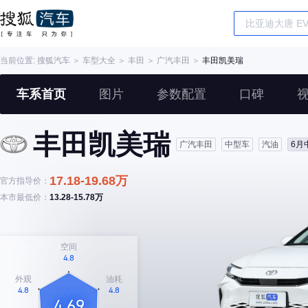
当前位置:
搜狐汽车
＞
车型大全
＞
丰田
＞
广汽丰田
＞
丰田凯美瑞
车系首页
图片
参数配置
口碑
丰田凯美瑞
广汽丰田
中型车
汽油
6月
17.18-19.68万
官方指导价：
本市最低价：
13.28-15.78万