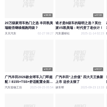
08:30
07:33
20万级家用车热门之选 丰田凯美
谁才是B级车的聪明之选？英仕
瑞能否继续领跑同级？
派VS凯美瑞：时代变了老伙计！
天天汽车
02-27 08:27
汽车通研社
2025-11-14 02:23
01:47
02:17
广汽丰田2026款全球车入门即超
广汽丰田“上价值” 四大天王焕新
配！8155+TSS+舒适配置全面下
上市 这价太狠了
放！
汽车造物工坊
2025-09-25 05:54
谈车帮
2025-09-23 13:33