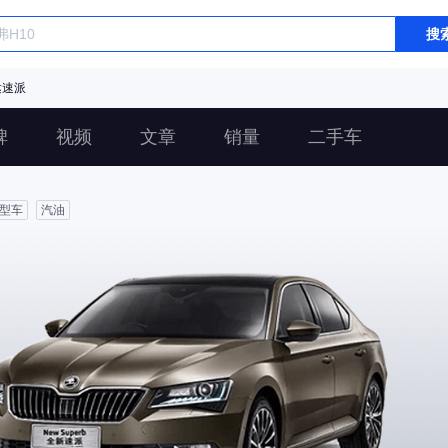
搜
达速派
碑
视频
文章
销量
二手车
型车
汽油