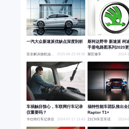
一汽大众新速派优缺点深度剖析
斯柯达野帝 新速派 柯
手册电路图系列2020
安全解决烧机油问题的
2025-06-25 09:30
聚匠修车
2024-1
车祸触目惊心，车联网行车记录
福特性能车团队推出全
仪重要吗？
Raptor T1+
卡仕特行车记录仪
2024-07-17 13:43
21CN车言车话
2024-0