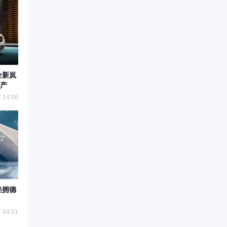
全新岚
产
 14:08
坐拥德
 04:01