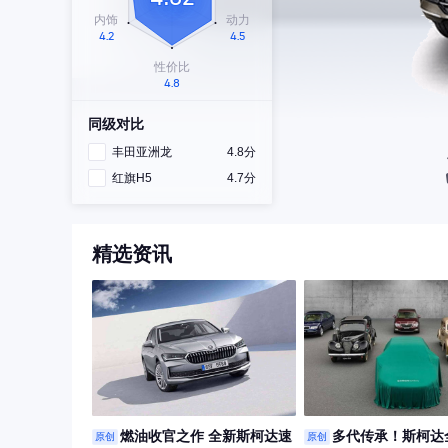
同级对比
丰田亚洲龙
4.8分
红旗H5
4.7分
精选资讯
燃油收官之作 全新斯柯达速
多代传承！斯柯达
原创
原创