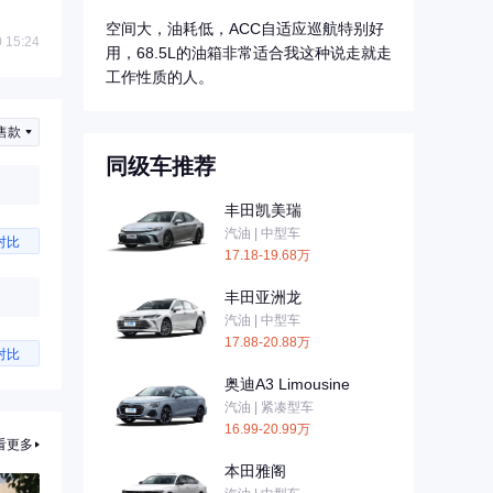
空间大，油耗低，ACC自适应巡航特别好
 15:24
用，68.5L的油箱非常适合我这种说走就走
工作性质的人。
售款
同级车推荐
丰田凯美瑞
汽油 | 中型车
对比
17.18-19.68万
丰田亚洲龙
汽油 | 中型车
17.88-20.88万
对比
奥迪A3 Limousine
汽油 | 紧凑型车
16.99-20.99万
看更多
本田雅阁