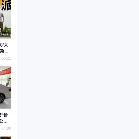
10:45
间/大
？斯柯
V
 05:21
资“价
公
 04:00