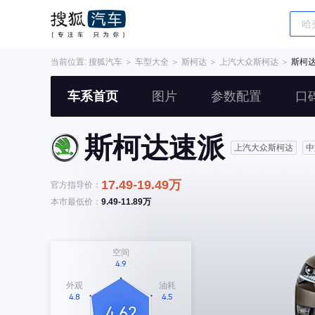
当前位置:
搜狐汽车
＞
车型大全
＞
斯柯达
＞
上汽大众斯柯达
＞
斯柯
车系首页
图片
参数配置
口
斯柯达速派
上汽大众斯柯达
中
17.49-19.49万
官方指导价：
本市最低价：
9.49-11.89万