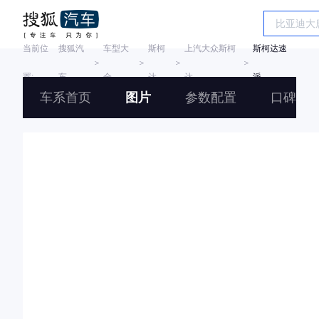
当前位
搜狐汽
车型大
斯柯
上汽大众斯柯
斯柯达速
＞
＞
＞
＞
置:
车
全
达
达
派
车系首页
图片
参数配置
口碑