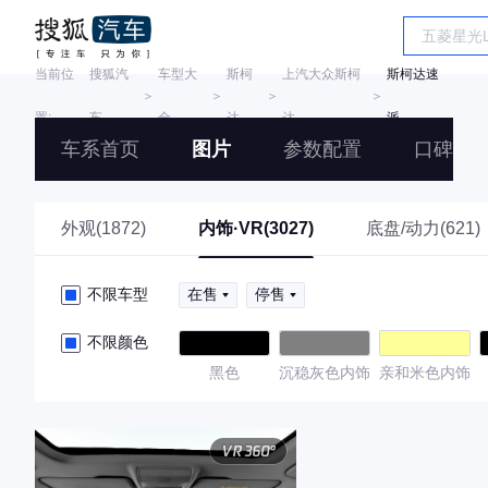
当前位
搜狐汽
车型大
斯柯
上汽大众斯柯
斯柯达速
＞
＞
＞
＞
置:
车
全
达
达
派
车系首页
图片
参数配置
口碑
外观(1872)
内饰·VR(3027)
底盘/动力(621)
不限车型
在售
停售
不限颜色
黑色
沉稳灰色内饰
亲和米色内饰