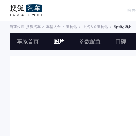
当前位置:
搜狐汽车
＞
车型大全
＞
斯柯达
＞
上汽大众斯柯达
＞
斯柯达速派
车系首页
图片
参数配置
口碑