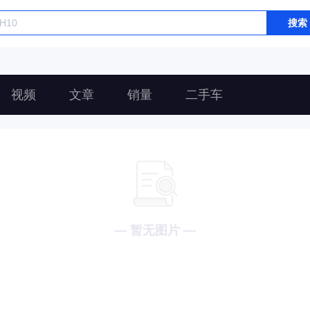
搜索
视频
文章
销量
二手车
— 暂无图片 —