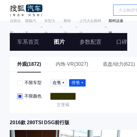
当前位
搜狐汽
车型大
斯柯
上汽大众斯柯
斯柯达速
＞
＞
＞
＞
置:
车
全
达
达
派
车系首页
图片
参数配置
口碑
外观(1872)
内饰·VR(3027)
底盘/动力(621)
不限车型
在售
停售
不限颜色
古堡褐
2016款 280TSI DSG前行版