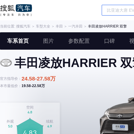
当前位置:
搜狐汽车
＞
车型大全
＞
丰田
＞
一汽丰田
＞
丰田凌放HARRIER 双擎
车系首页
图片
参数配置
口碑
丰田凌放HARRIER 
24.58-27.58万
官方指导价：
本市最低价：
19.58-22.58万