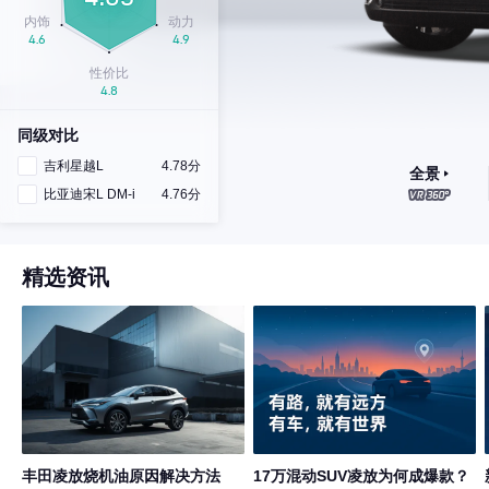
同级对比
吉利星越L
4.78分
全景
比亚迪宋L DM-i
4.76分
精选资讯
丰田凌放烧机油原因解决方法
17万混动SUV凌放为何成爆款？