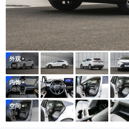
外观
136张
内饰
169张
空间
15张