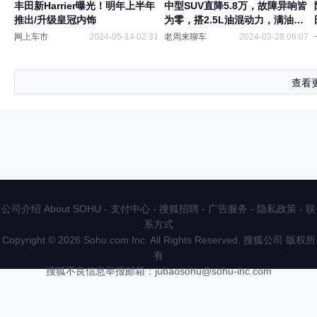
丰田新Harrier曝光！明年上半年
中型SUV直降5.8万，故障异响皆
推出/升级皇冠内饰
为零，搭2.5L油混动力，满油跑
970KM，却卖不动
网上车市
2024-05-14 02:31
老周来聊车
2024-03-28 06:07
查看
公司介绍 About SOHU
-
支付中心
-
搜狐招聘
-
广告服务
-
隐私政策
-
联
系方式
Copyright
©
2026 Sohu.com Inc. All Rights Reserved. 搜狐公司
版权所
有
搜狐不良信息举报邮箱：
jubaosohu@sohu-inc.com