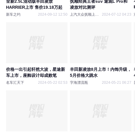
全新2.5L混动版丰田凌放
抚顺经典王者suv 途观L Pro和
HARRIER上市 售价19.18万起
凌放对比测评
新车之约
2024-09-12 12:50
上汽大众抚顺上辽4S店
2024-07-12 04:23
价格一出引起轩然大波，星途新
丰田新凌放8月上市！内饰升级，
车上市，座舱设计却成败笔
5月价格大跳水
名车汇天下
2024-05-22 02:53
字海漂流瓶
2024-05-21 06:27