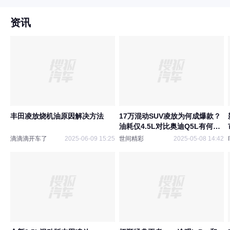
资讯
丰田凌放烧机油原因解决方法
17万混动SUV凌放为何成爆款？
油耗仅4.5L对比奥迪Q5L有何优
势？
滴滴滴开车了
2025-06-09 15:25
世间精彩
2025-05-08 14:42