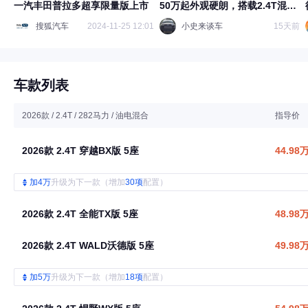
一汽丰田普拉多超享限量版上市
50万起外观硬朗，搭载2.4T混动
四驱
搜狐汽车
2024-11-25 12:01
小史来谈车
15天前
车款列表
2026款 / 2.4T / 282马力 / 油电混合
指导价
2026款 2.4T 穿越BX版 5座
44.98
加4万
升级为下一款（增加
30项
配置）
2026款 2.4T 全能TX版 5座
48.98
2026款 2.4T WALD沃德版 5座
49.98
加5万
升级为下一款（增加
18项
配置）