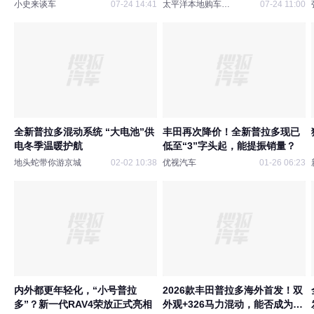
四驱
小史来谈车
07-24 14:41
太平洋本地购车指南
07-24 11:00
全新普拉多混动系统 “大电池”供
丰田再次降价！全新普拉多现已
电冬季温暖护航
低至“3”字头起，能提振销量？
地头蛇带你游京城
02-02 10:38
优视汽车
01-26 06:23
内外都更年轻化，“小号普拉
2026款丰田普拉多海外首发！双
多”？新一代RAV4荣放正式亮相
外观+326马力混动，能否成为新