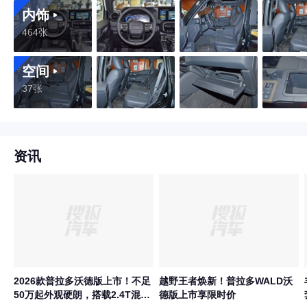
内饰
464张
空间
37张
资讯
2026款普拉多沃德版上市！不足
越野王者焕新！普拉多WALD沃
50万起外观硬朗，搭载2.4T混动
德版上市享限时价