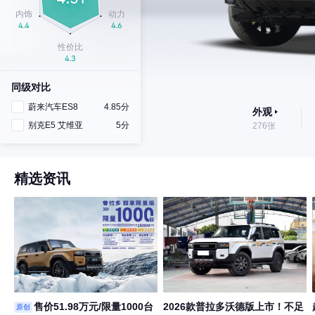
同级对比
蔚来汽车ES8
4.85分
外观
别克E5 艾维亚
5分
276张
精选资讯
售价51.98万元/限量1000台
2026款普拉多沃德版上市！不足
原创