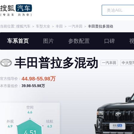
当前位置:
搜狐汽车
＞
车型大全
＞
丰田
＞
一汽丰田
＞
丰田普拉多混动
车系首页
图片
参数配置
口碑
丰田普拉多混动
一汽丰田
中大型
44.98-55.98万
官方指导价：
本市最低价：
39.98-55.98万